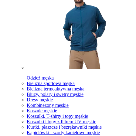
Odzież męska
Bielizna sportowa męska
Bielizna termoaktywna męska
Bluzy, polary i swetry męskie
Dresy męskie
Kombinezony męskie
Koszule męskie
Koszulki, T-shirty i topy męskie
Koszulki i topy z filtrem UV męskie
Kurtki, płaszcze i bezrękawniki męskie
Kąpielówki i szorty kąpielowe męskie