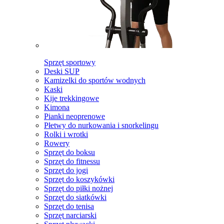
Sprzęt sportowy
Deski SUP
Kamizelki do sportów wodnych
Kaski
Kije trekkingowe
Kimona
Pianki neoprenowe
Płetwy do nurkowania i snorkelingu
Rolki i wrotki
Rowery
Sprzęt do boksu
Sprzęt do fitnessu
Sprzęt do jogi
Sprzęt do koszykówki
Sprzęt do piłki nożnej
Sprzęt do siatkówki
Sprzęt do tenisa
Sprzęt narciarski