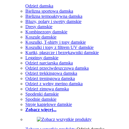
Odzież damska
Bielizna sportowa damska
Bielizna termoaktywna damska
Bluzy, polary i swetry damskie
Dresy damskie
Kombinezony damskie
Koszule damskie
Koszulki, T-shirty i topy damskie
Koszulki i topy z filtrem UV damskie
Kurtki, płaszcze i bezrękawniki damskie
Legginsy damskie
Odzież narciarska damska
Odzież przeciwdeszczowa damska
Odzież trekkingowa damska
Odzież treningowa damska
Odzież z wełny merino damska
Odzież zimowa damska
Spodenki damskie
Spodnie damskie
Stroje kąpielowe damskie
Zobacz więcej...