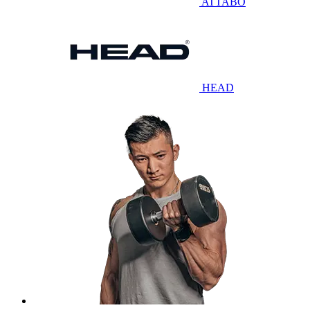
ATTABO
HEAD