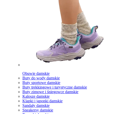
Obuwie damskie
Buty do wody damskie
Buty sportowe damskie
Buty trekkingowe i turystyczne damskie
Buty zimowe i śniegowce damskie
Kalosze damskie
Klapki i japonki damskie
Sandały damskie
Sneakersy damskie