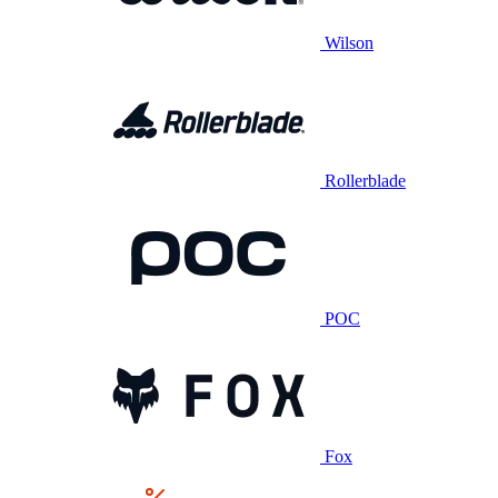
Wilson
Rollerblade
POC
Fox