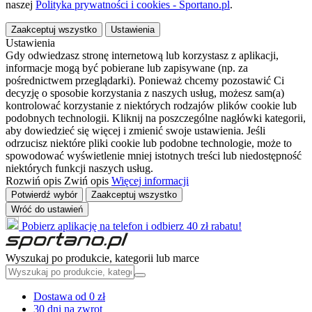
naszej
Polityka prywatności i cookies - Sportano.pl
.
Zaakceptuj wszystko
Ustawienia
Ustawienia
Gdy odwiedzasz stronę internetową lub korzystasz z aplikacji,
informacje mogą być pobierane lub zapisywane (np. za
pośrednictwem przeglądarki). Ponieważ chcemy pozostawić Ci
decyzję o sposobie korzystania z naszych usług, możesz sam(a)
kontrolować korzystanie z niektórych rodzajów plików cookie lub
podobnych technologii. Kliknij na poszczególne nagłówki kategorii,
aby dowiedzieć się więcej i zmienić swoje ustawienia. Jeśli
odrzucisz niektóre pliki cookie lub podobne technologie, może to
spowodować wyświetlenie mniej istotnych treści lub niedostępność
niektórych funkcji naszych usług.
Rozwiń opis
Zwiń opis
Więcej informacji
Potwierdź wybór
Zaakceptuj wszystko
Wróć do ustawień
Pobierz aplikację na telefon i odbierz 40 zł rabatu!
Wyszukaj po produkcie, kategorii lub marce
Dostawa od 0 zł
30 dni na zwrot