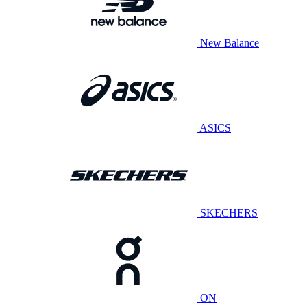
New Balance
ASICS
SKECHERS
ON