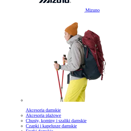
Mizuno
Akcesoria damskie
Akcesoria plażowe
Chusty, kominy i szaliki damskie
Czapki i kapelusze damskie