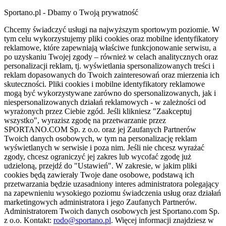
Sportano.pl - Dbamy o Twoją prywatność
Chcemy świadczyć usługi na najwyższym sportowym poziomie. W
tym celu wykorzystujemy pliki cookies oraz mobilne identyfikatory
reklamowe, które zapewniają właściwe funkcjonowanie serwisu, a
po uzyskaniu Twojej zgody – również w celach analitycznych oraz
personalizacji reklam, tj. wyświetlania spersonalizowanych treści i
reklam dopasowanych do Twoich zainteresowań oraz mierzenia ich
skuteczności. Pliki cookies i mobilne identyfikatory reklamowe
mogą być wykorzystywane zarówno do spersonalizowanych, jak i
niespersonalizowanych działań reklamowych - w zależności od
wyrażonych przez Ciebie zgód. Jeśli klikniesz "Zaakceptuj
wszystko", wyrazisz zgodę na przetwarzanie przez
SPORTANO.COM Sp. z o.o. oraz jej Zaufanych Partnerów
Twoich danych osobowych, w tym na personalizację reklam
wyświetlanych w serwisie i poza nim. Jeśli nie chcesz wyrażać
zgody, chcesz ograniczyć jej zakres lub wycofać zgodę już
udzieloną, przejdź do "Ustawień". W zakresie, w jakim pliki
cookies będą zawierały Twoje dane osobowe, podstawą ich
przetwarzania będzie uzasadniony interes administratora polegający
na zapewnieniu wysokiego poziomu świadczenia usług oraz działań
marketingowych administratora i jego Zaufanych Partnerów.
Administratorem Twoich danych osobowych jest Sportano.com Sp.
z o.o. Kontakt:
rodo@sportano.pl
. Więcej informacji znajdziesz w