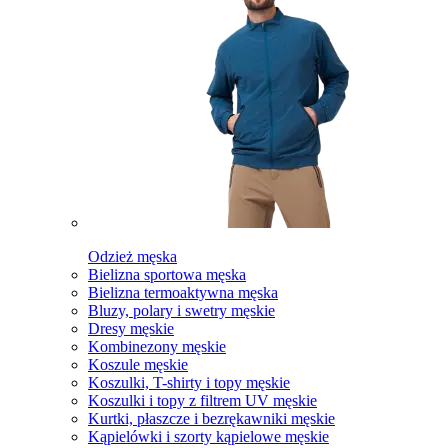
Odzież męska
Bielizna sportowa męska
Bielizna termoaktywna męska
Bluzy, polary i swetry męskie
Dresy męskie
Kombinezony męskie
Koszule męskie
Koszulki, T-shirty i topy męskie
Koszulki i topy z filtrem UV męskie
Kurtki, płaszcze i bezrękawniki męskie
Kąpielówki i szorty kąpielowe męskie