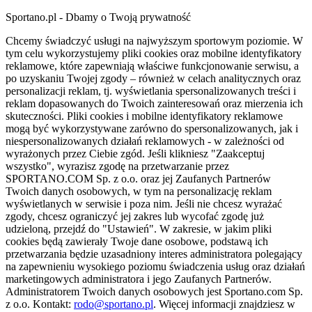
Sportano.pl - Dbamy o Twoją prywatność
Chcemy świadczyć usługi na najwyższym sportowym poziomie. W
tym celu wykorzystujemy pliki cookies oraz mobilne identyfikatory
reklamowe, które zapewniają właściwe funkcjonowanie serwisu, a
po uzyskaniu Twojej zgody – również w celach analitycznych oraz
personalizacji reklam, tj. wyświetlania spersonalizowanych treści i
reklam dopasowanych do Twoich zainteresowań oraz mierzenia ich
skuteczności. Pliki cookies i mobilne identyfikatory reklamowe
mogą być wykorzystywane zarówno do spersonalizowanych, jak i
niespersonalizowanych działań reklamowych - w zależności od
wyrażonych przez Ciebie zgód. Jeśli klikniesz "Zaakceptuj
wszystko", wyrazisz zgodę na przetwarzanie przez
SPORTANO.COM Sp. z o.o. oraz jej Zaufanych Partnerów
Twoich danych osobowych, w tym na personalizację reklam
wyświetlanych w serwisie i poza nim. Jeśli nie chcesz wyrażać
zgody, chcesz ograniczyć jej zakres lub wycofać zgodę już
udzieloną, przejdź do "Ustawień". W zakresie, w jakim pliki
cookies będą zawierały Twoje dane osobowe, podstawą ich
przetwarzania będzie uzasadniony interes administratora polegający
na zapewnieniu wysokiego poziomu świadczenia usług oraz działań
marketingowych administratora i jego Zaufanych Partnerów.
Administratorem Twoich danych osobowych jest Sportano.com Sp.
z o.o. Kontakt:
rodo@sportano.pl
. Więcej informacji znajdziesz w