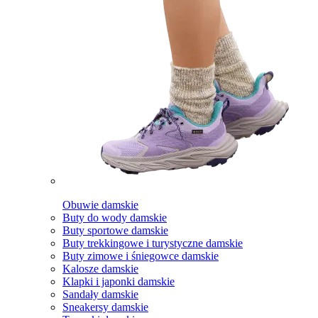
Obuwie damskie
Buty do wody damskie
Buty sportowe damskie
Buty trekkingowe i turystyczne damskie
Buty zimowe i śniegowce damskie
Kalosze damskie
Klapki i japonki damskie
Sandały damskie
Sneakersy damskie