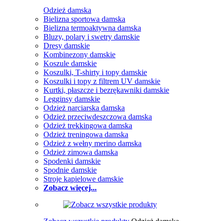
Odzież damska
Bielizna sportowa damska
Bielizna termoaktywna damska
Bluzy, polary i swetry damskie
Dresy damskie
Kombinezony damskie
Koszule damskie
Koszulki, T-shirty i topy damskie
Koszulki i topy z filtrem UV damskie
Kurtki, płaszcze i bezrękawniki damskie
Legginsy damskie
Odzież narciarska damska
Odzież przeciwdeszczowa damska
Odzież trekkingowa damska
Odzież treningowa damska
Odzież z wełny merino damska
Odzież zimowa damska
Spodenki damskie
Spodnie damskie
Stroje kąpielowe damskie
Zobacz więcej...