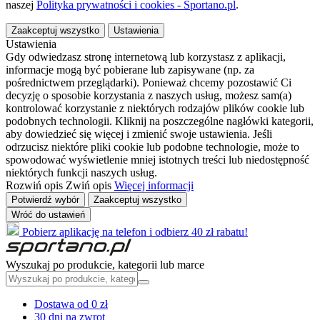
naszej
Polityka prywatności i cookies - Sportano.pl
.
Zaakceptuj wszystko
Ustawienia
Ustawienia
Gdy odwiedzasz stronę internetową lub korzystasz z aplikacji,
informacje mogą być pobierane lub zapisywane (np. za
pośrednictwem przeglądarki). Ponieważ chcemy pozostawić Ci
decyzję o sposobie korzystania z naszych usług, możesz sam(a)
kontrolować korzystanie z niektórych rodzajów plików cookie lub
podobnych technologii. Kliknij na poszczególne nagłówki kategorii,
aby dowiedzieć się więcej i zmienić swoje ustawienia. Jeśli
odrzucisz niektóre pliki cookie lub podobne technologie, może to
spowodować wyświetlenie mniej istotnych treści lub niedostępność
niektórych funkcji naszych usług.
Rozwiń opis
Zwiń opis
Więcej informacji
Potwierdź wybór
Zaakceptuj wszystko
Wróć do ustawień
Pobierz aplikację na telefon i odbierz 40 zł rabatu!
Wyszukaj po produkcie, kategorii lub marce
Dostawa od 0 zł
30 dni na zwrot