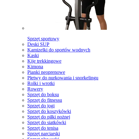
Sprzęt sportowy
Deski SUP
Kamizelki do sportów wodnych
Kaski
Kije trekkingowe
Kimona
Pianki neoprenowe
Płetwy do nurkowania i snorkelingu
Rolki i wrotki
Rowery
Sprzęt do boksu
Sprzęt do fitnessu
Sprzęt do jogi
Sprzęt do koszykówki
Sprzęt do piłki nożnej
Sprzęt do siatkówki
Sprzęt do tenisa
Sprzęt narciarski