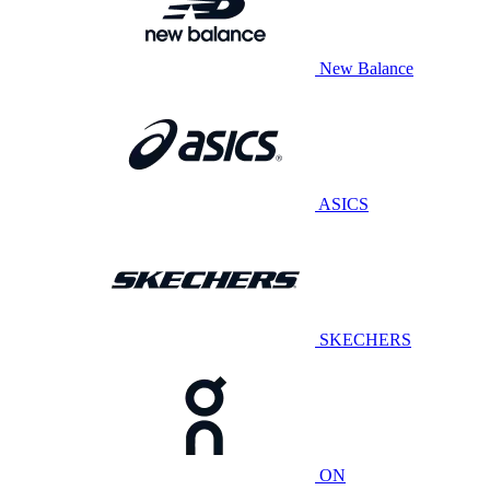
New Balance
ASICS
SKECHERS
ON