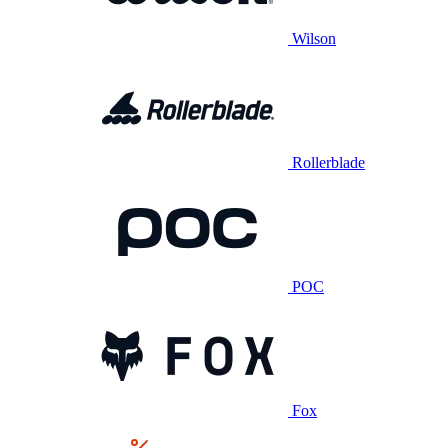
Wilson
Rollerblade
POC
Fox