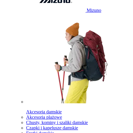
Mizuno
Akcesoria damskie
Akcesoria plażowe
Chusty, kominy i szaliki damskie
Czapki i kapelusze damskie