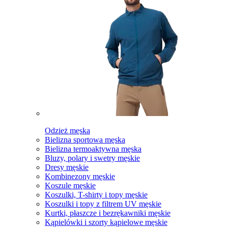
Odzież męska
Bielizna sportowa męska
Bielizna termoaktywna męska
Bluzy, polary i swetry męskie
Dresy męskie
Kombinezony męskie
Koszule męskie
Koszulki, T-shirty i topy męskie
Koszulki i topy z filtrem UV męskie
Kurtki, płaszcze i bezrękawniki męskie
Kąpielówki i szorty kąpielowe męskie