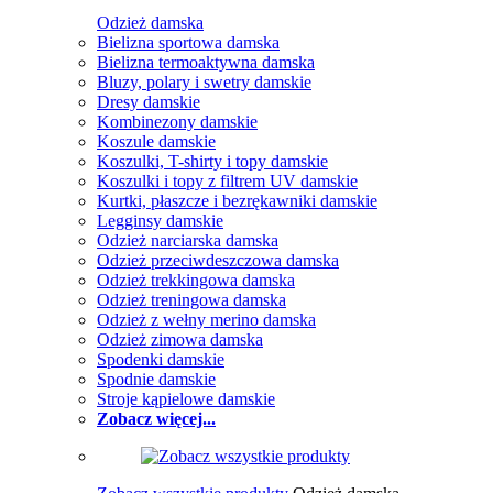
Odzież damska
Bielizna sportowa damska
Bielizna termoaktywna damska
Bluzy, polary i swetry damskie
Dresy damskie
Kombinezony damskie
Koszule damskie
Koszulki, T-shirty i topy damskie
Koszulki i topy z filtrem UV damskie
Kurtki, płaszcze i bezrękawniki damskie
Legginsy damskie
Odzież narciarska damska
Odzież przeciwdeszczowa damska
Odzież trekkingowa damska
Odzież treningowa damska
Odzież z wełny merino damska
Odzież zimowa damska
Spodenki damskie
Spodnie damskie
Stroje kąpielowe damskie
Zobacz więcej...