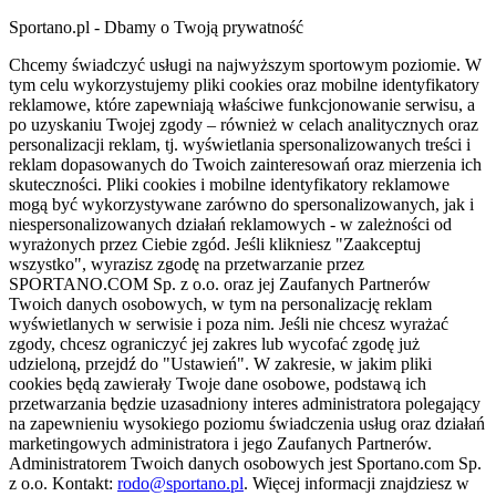
Sportano.pl - Dbamy o Twoją prywatność
Chcemy świadczyć usługi na najwyższym sportowym poziomie. W
tym celu wykorzystujemy pliki cookies oraz mobilne identyfikatory
reklamowe, które zapewniają właściwe funkcjonowanie serwisu, a
po uzyskaniu Twojej zgody – również w celach analitycznych oraz
personalizacji reklam, tj. wyświetlania spersonalizowanych treści i
reklam dopasowanych do Twoich zainteresowań oraz mierzenia ich
skuteczności. Pliki cookies i mobilne identyfikatory reklamowe
mogą być wykorzystywane zarówno do spersonalizowanych, jak i
niespersonalizowanych działań reklamowych - w zależności od
wyrażonych przez Ciebie zgód. Jeśli klikniesz "Zaakceptuj
wszystko", wyrazisz zgodę na przetwarzanie przez
SPORTANO.COM Sp. z o.o. oraz jej Zaufanych Partnerów
Twoich danych osobowych, w tym na personalizację reklam
wyświetlanych w serwisie i poza nim. Jeśli nie chcesz wyrażać
zgody, chcesz ograniczyć jej zakres lub wycofać zgodę już
udzieloną, przejdź do "Ustawień". W zakresie, w jakim pliki
cookies będą zawierały Twoje dane osobowe, podstawą ich
przetwarzania będzie uzasadniony interes administratora polegający
na zapewnieniu wysokiego poziomu świadczenia usług oraz działań
marketingowych administratora i jego Zaufanych Partnerów.
Administratorem Twoich danych osobowych jest Sportano.com Sp.
z o.o. Kontakt:
rodo@sportano.pl
. Więcej informacji znajdziesz w