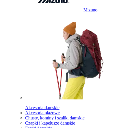
Mizuno
Akcesoria damskie
Akcesoria plażowe
Chusty, kominy i szaliki damskie
Czapki i kapelusze damskie