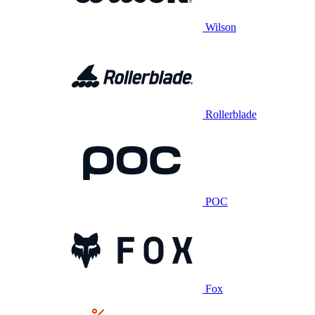
Wilson
Rollerblade
POC
Fox