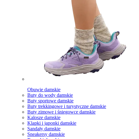
Obuwie damskie
Buty do wody damskie
Buty sportowe damskie
Buty trekkingowe i turystyczne damskie
Buty zimowe i śniegowce damskie
Kalosze damskie
Klapki i japonki damskie
Sandały damskie
Sneakersy damskie