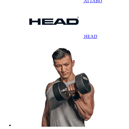
ATTABO
HEAD