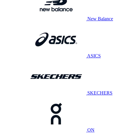
New Balance
ASICS
SKECHERS
ON