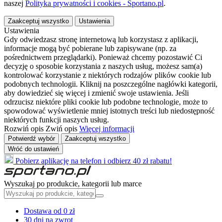
naszej
Polityka prywatności i cookies - Sportano.pl
.
Zaakceptuj wszystko
Ustawienia
Ustawienia
Gdy odwiedzasz stronę internetową lub korzystasz z aplikacji,
informacje mogą być pobierane lub zapisywane (np. za
pośrednictwem przeglądarki). Ponieważ chcemy pozostawić Ci
decyzję o sposobie korzystania z naszych usług, możesz sam(a)
kontrolować korzystanie z niektórych rodzajów plików cookie lub
podobnych technologii. Kliknij na poszczególne nagłówki kategorii,
aby dowiedzieć się więcej i zmienić swoje ustawienia. Jeśli
odrzucisz niektóre pliki cookie lub podobne technologie, może to
spowodować wyświetlenie mniej istotnych treści lub niedostępność
niektórych funkcji naszych usług.
Rozwiń opis
Zwiń opis
Więcej informacji
Potwierdź wybór
Zaakceptuj wszystko
Wróć do ustawień
Pobierz aplikację na telefon i odbierz 40 zł rabatu!
Wyszukaj po produkcie, kategorii lub marce
Dostawa od 0 zł
30 dni na zwrot