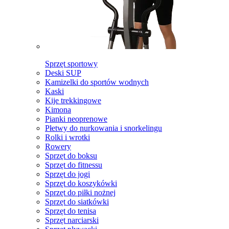
Sprzęt sportowy
Deski SUP
Kamizelki do sportów wodnych
Kaski
Kije trekkingowe
Kimona
Pianki neoprenowe
Płetwy do nurkowania i snorkelingu
Rolki i wrotki
Rowery
Sprzęt do boksu
Sprzęt do fitnessu
Sprzęt do jogi
Sprzęt do koszykówki
Sprzęt do piłki nożnej
Sprzęt do siatkówki
Sprzęt do tenisa
Sprzęt narciarski