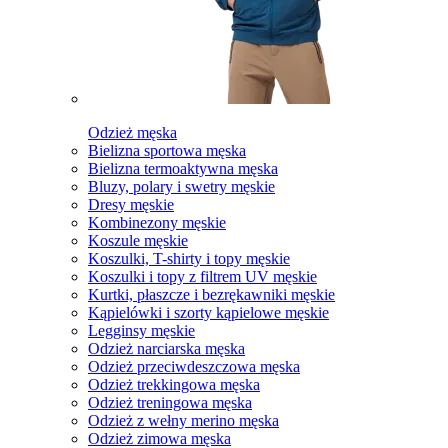
Odzież męska
Bielizna sportowa męska
Bielizna termoaktywna męska
Bluzy, polary i swetry męskie
Dresy męskie
Kombinezony męskie
Koszule męskie
Koszulki, T-shirty i topy męskie
Koszulki i topy z filtrem UV męskie
Kurtki, płaszcze i bezrękawniki męskie
Kąpielówki i szorty kąpielowe męskie
Legginsy męskie
Odzież narciarska męska
Odzież przeciwdeszczowa męska
Odzież trekkingowa męska
Odzież treningowa męska
Odzież z wełny merino męska
Odzież zimowa męska