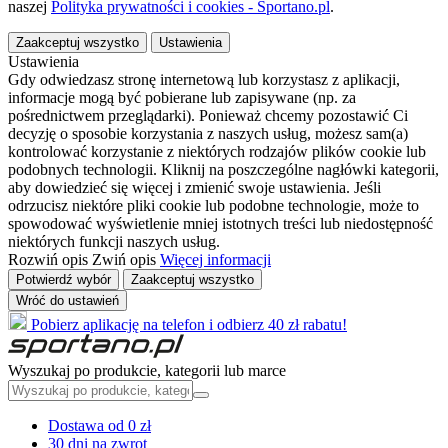
naszej
Polityka prywatności i cookies - Sportano.pl
.
Zaakceptuj wszystko
Ustawienia
Ustawienia
Gdy odwiedzasz stronę internetową lub korzystasz z aplikacji,
informacje mogą być pobierane lub zapisywane (np. za
pośrednictwem przeglądarki). Ponieważ chcemy pozostawić Ci
decyzję o sposobie korzystania z naszych usług, możesz sam(a)
kontrolować korzystanie z niektórych rodzajów plików cookie lub
podobnych technologii. Kliknij na poszczególne nagłówki kategorii,
aby dowiedzieć się więcej i zmienić swoje ustawienia. Jeśli
odrzucisz niektóre pliki cookie lub podobne technologie, może to
spowodować wyświetlenie mniej istotnych treści lub niedostępność
niektórych funkcji naszych usług.
Rozwiń opis
Zwiń opis
Więcej informacji
Potwierdź wybór
Zaakceptuj wszystko
Wróć do ustawień
Pobierz aplikację na telefon i odbierz 40 zł rabatu!
Wyszukaj po produkcie, kategorii lub marce
Dostawa od 0 zł
30 dni na zwrot