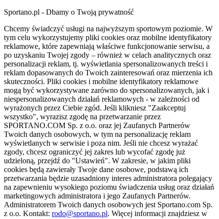
Sportano.pl - Dbamy o Twoją prywatność
Chcemy świadczyć usługi na najwyższym sportowym poziomie. W
tym celu wykorzystujemy pliki cookies oraz mobilne identyfikatory
reklamowe, które zapewniają właściwe funkcjonowanie serwisu, a
po uzyskaniu Twojej zgody – również w celach analitycznych oraz
personalizacji reklam, tj. wyświetlania spersonalizowanych treści i
reklam dopasowanych do Twoich zainteresowań oraz mierzenia ich
skuteczności. Pliki cookies i mobilne identyfikatory reklamowe
mogą być wykorzystywane zarówno do spersonalizowanych, jak i
niespersonalizowanych działań reklamowych - w zależności od
wyrażonych przez Ciebie zgód. Jeśli klikniesz "Zaakceptuj
wszystko", wyrazisz zgodę na przetwarzanie przez
SPORTANO.COM Sp. z o.o. oraz jej Zaufanych Partnerów
Twoich danych osobowych, w tym na personalizację reklam
wyświetlanych w serwisie i poza nim. Jeśli nie chcesz wyrażać
zgody, chcesz ograniczyć jej zakres lub wycofać zgodę już
udzieloną, przejdź do "Ustawień". W zakresie, w jakim pliki
cookies będą zawierały Twoje dane osobowe, podstawą ich
przetwarzania będzie uzasadniony interes administratora polegający
na zapewnieniu wysokiego poziomu świadczenia usług oraz działań
marketingowych administratora i jego Zaufanych Partnerów.
Administratorem Twoich danych osobowych jest Sportano.com Sp.
z o.o. Kontakt:
rodo@sportano.pl
. Więcej informacji znajdziesz w