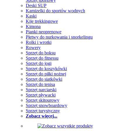
Sprzęt sportowy
Deski SUP
Kamizelki do sportów wodnych
Kaski
Kije trekkingowe
Kimona
Pianki neoprenowe
Płetwy do nurkowania i snorkelingu
Rolki i wrotki
Rowery
Sprzęt do boksu
Sprzęt do fitnessu
Sprzęt do jogi
Sprzęt do koszykówki
Sprzęt do piłki nożnej
Sprzęt do siatkówki
Sprzęt do tenisa
Sprzęt narciarski
Sprzęt pływacki
Sprzęt skitourowy
Sprzęt snowboardowy
Sprzęt turystyczny
Zobacz więcej...