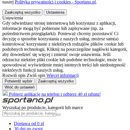
naszej
Polityka prywatności i cookies - Sportano.pl
.
Zaakceptuj wszystko
Ustawienia
Ustawienia
Gdy odwiedzasz stronę internetową lub korzystasz z aplikacji,
informacje mogą być pobierane lub zapisywane (np. za
pośrednictwem przeglądarki). Ponieważ chcemy pozostawić Ci
decyzję o sposobie korzystania z naszych usług, możesz sam(a)
kontrolować korzystanie z niektórych rodzajów plików cookie lub
podobnych technologii. Kliknij na poszczególne nagłówki kategorii,
aby dowiedzieć się więcej i zmienić swoje ustawienia. Jeśli
odrzucisz niektóre pliki cookie lub podobne technologie, może to
spowodować wyświetlenie mniej istotnych treści lub niedostępność
niektórych funkcji naszych usług.
Rozwiń opis
Zwiń opis
Więcej informacji
Potwierdź wybór
Zaakceptuj wszystko
Wróć do ustawień
Pobierz aplikację na telefon i odbierz 40 zł rabatu!
Wyszukaj po produkcie, kategorii lub marce
Dostawa od 0 zł
30 dni na zwrot