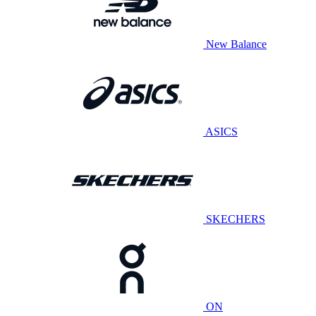
New Balance
ASICS
SKECHERS
ON