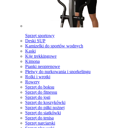
Sprzęt sportowy
Deski SUP
Kamizelki do sportów wodnych
Kaski
Kije trekkingowe
Kimona
Pianki neoprenowe
Płetwy do nurkowania i snorkelingu
Rolki i wrotki
Rowery
Sprzęt do boksu
Sprzęt do fitnessu
Sprzęt do jogi
Sprzęt do koszykówki
Sprzęt do piłki nożnej
Sprzęt do siatkówki
Sprzęt do tenisa
Sprzęt narciarski