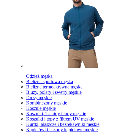
Odzież męska
Bielizna sportowa męska
Bielizna termoaktywna męska
Bluzy, polary i swetry męskie
Dresy męskie
Kombinezony męskie
Koszule męskie
Koszulki, T-shirty i topy męskie
Koszulki i topy z filtrem UV męskie
Kurtki, płaszcze i bezrękawniki męskie
Kąpielówki i szorty kąpielowe męskie