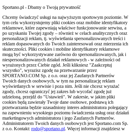
Sportano.pl - Dbamy o Twoją prywatność
Chcemy świadczyć usługi na najwyższym sportowym poziomie. W
tym celu wykorzystujemy pliki cookies oraz mobilne identyfikatory
reklamowe, które zapewniają właściwe funkcjonowanie serwisu, a
po uzyskaniu Twojej zgody – również w celach analitycznych oraz
personalizacji reklam, tj. wyświetlania spersonalizowanych treści i
reklam dopasowanych do Twoich zainteresowań oraz mierzenia ich
skuteczności. Pliki cookies i mobilne identyfikatory reklamowe
mogą być wykorzystywane zarówno do spersonalizowanych, jak i
niespersonalizowanych działań reklamowych - w zależności od
wyrażonych przez Ciebie zgód. Jeśli klikniesz "Zaakceptuj
wszystko", wyrazisz zgodę na przetwarzanie przez
SPORTANO.COM Sp. z o.o. oraz jej Zaufanych Partnerów
Twoich danych osobowych, w tym na personalizację reklam
wyświetlanych w serwisie i poza nim. Jeśli nie chcesz wyrażać
zgody, chcesz ograniczyć jej zakres lub wycofać zgodę już
udzieloną, przejdź do "Ustawień". W zakresie, w jakim pliki
cookies będą zawierały Twoje dane osobowe, podstawą ich
przetwarzania będzie uzasadniony interes administratora polegający
na zapewnieniu wysokiego poziomu świadczenia usług oraz działań
marketingowych administratora i jego Zaufanych Partnerów.
Administratorem Twoich danych osobowych jest Sportano.com Sp.
z o.o. Kontakt:
rodo@sportano.pl
. Więcej informacji znajdziesz w