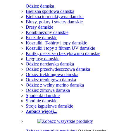
Odzież damska
Bielizna sportowa damska
Bielizna termoaktywna damska
Bluzy, polary i swetry damskie
Dresy damskie
Kombinezony damskie
Koszule damskie
Koszulki, T-shirty i topy damskie
Koszulki i topy z filtrem UV damskie
Kurtki, płaszcze i bezrękawniki damskie
Legginsy damskie
Odzież narciarska damska
Odzież przeciwdeszczowa damska
Odzież trekkingowa damska
Odzież treningowa damska
Odzież z wełny merino damska
Odzież zimowa damska
Spodenki damskie
Spodnie damskie
Stroje kąpielowe damskie
Zobacz więcej...