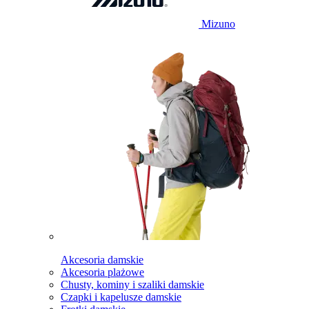
Mizuno
Akcesoria damskie
Akcesoria plażowe
Chusty, kominy i szaliki damskie
Czapki i kapelusze damskie