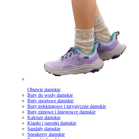
Obuwie damskie
Buty do wody damskie
Buty sportowe damskie
Buty trekkingowe i turystyczne damskie
Buty zimowe i śniegowce damskie
Kalosze damskie
Klapki i japonki damskie
Sandały damskie
Sneakersy damskie