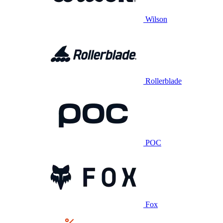
Wilson
Rollerblade
POC
Fox