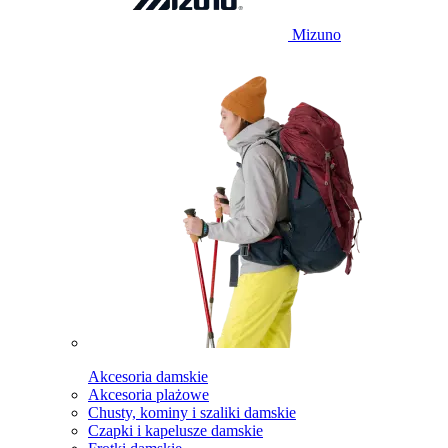
Mizuno
Akcesoria damskie
Akcesoria plażowe
Chusty, kominy i szaliki damskie
Czapki i kapelusze damskie