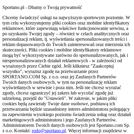
Sportano.pl - Dbamy o Twoją prywatność
Chcemy świadczyć usługi na najwyższym sportowym poziomie. W
tym celu wykorzystujemy pliki cookies oraz mobilne identyfikatory
reklamowe, które zapewniają właściwe funkcjonowanie serwisu, a
po uzyskaniu Twojej zgody – również w celach analitycznych oraz
personalizacji reklam, tj. wyświetlania spersonalizowanych treści i
reklam dopasowanych do Twoich zainteresowań oraz mierzenia ich
skuteczności. Pliki cookies i mobilne identyfikatory reklamowe
mogą być wykorzystywane zarówno do spersonalizowanych, jak i
niespersonalizowanych działań reklamowych - w zależności od
wyrażonych przez Ciebie zgód. Jeśli klikniesz "Zaakceptuj
wszystko", wyrazisz zgodę na przetwarzanie przez
SPORTANO.COM Sp. z o.o. oraz jej Zaufanych Partnerów
Twoich danych osobowych, w tym na personalizację reklam
wyświetlanych w serwisie i poza nim. Jeśli nie chcesz wyrażać
zgody, chcesz ograniczyć jej zakres lub wycofać zgodę już
udzieloną, przejdź do "Ustawień". W zakresie, w jakim pliki
cookies będą zawierały Twoje dane osobowe, podstawą ich
przetwarzania będzie uzasadniony interes administratora polegający
na zapewnieniu wysokiego poziomu świadczenia usług oraz działań
marketingowych administratora i jego Zaufanych Partnerów.
Administratorem Twoich danych osobowych jest Sportano.com Sp.
z o.o. Kontakt:
rodo@sportano.pl
. Więcej informacji znajdziesz w