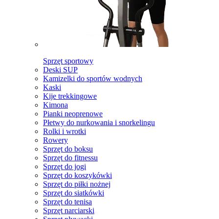
Sprzęt sportowy
Deski SUP
Kamizelki do sportów wodnych
Kaski
Kije trekkingowe
Kimona
Pianki neoprenowe
Płetwy do nurkowania i snorkelingu
Rolki i wrotki
Rowery
Sprzęt do boksu
Sprzęt do fitnessu
Sprzęt do jogi
Sprzęt do koszykówki
Sprzęt do piłki nożnej
Sprzęt do siatkówki
Sprzęt do tenisa
Sprzęt narciarski