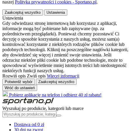
naszej
Polityka prywatności i cookies - Sportano.pl
.
Zaakceptuj wszystko
Ustawienia
Ustawienia
Gdy odwiedzasz stronę internetową lub korzystasz z aplikacji,
informacje mogą być pobierane lub zapisywane (np. za
pośrednictwem przeglądarki). Ponieważ chcemy pozostawić Ci
decyzję o sposobie korzystania z naszych usług, możesz sam(a)
kontrolować korzystanie z niektórych rodzajów plików cookie lub
podobnych technologii. Kliknij na poszczególne nagłówki kategorii,
aby dowiedzieć się więcej i zmienić swoje ustawienia. Jeśli
odrzucisz niektóre pliki cookie lub podobne technologie, może to
spowodować wyświetlenie mniej istotnych treści lub niedostępność
niektórych funkcji naszych usług.
Rozwiń opis
Zwiń opis
Więcej informacji
Potwierdź wybór
Zaakceptuj wszystko
Wróć do ustawień
Pobierz aplikację na telefon i odbierz 40 zł rabatu!
Wyszukaj po produkcie, kategorii lub marce
Dostawa od 0 zł
30 dni na zwrot