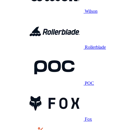
Wilson
Rollerblade
POC
Fox