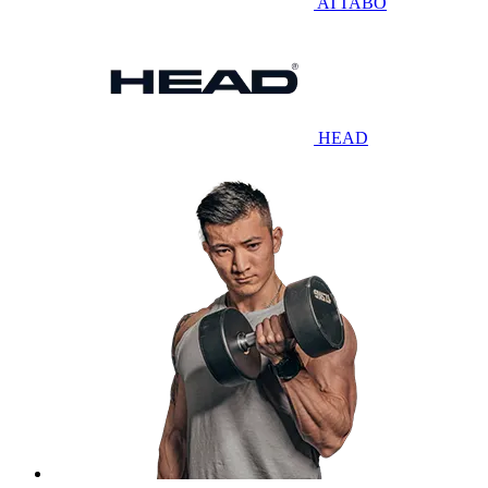
ATTABO
HEAD