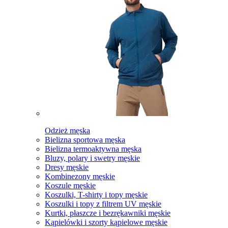
Odzież męska
Bielizna sportowa męska
Bielizna termoaktywna męska
Bluzy, polary i swetry męskie
Dresy męskie
Kombinezony męskie
Koszule męskie
Koszulki, T-shirty i topy męskie
Koszulki i topy z filtrem UV męskie
Kurtki, płaszcze i bezrękawniki męskie
Kąpielówki i szorty kąpielowe męskie