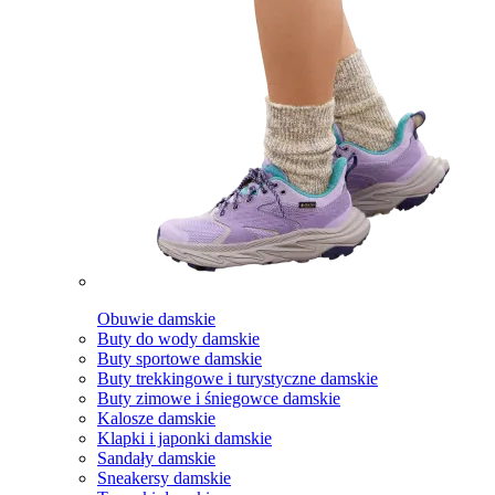
Obuwie damskie
Buty do wody damskie
Buty sportowe damskie
Buty trekkingowe i turystyczne damskie
Buty zimowe i śniegowce damskie
Kalosze damskie
Klapki i japonki damskie
Sandały damskie
Sneakersy damskie