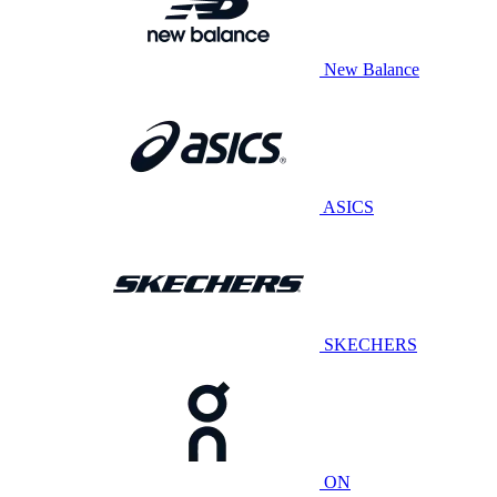
New Balance
ASICS
SKECHERS
ON