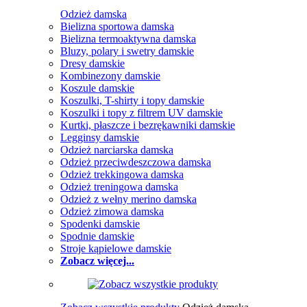
Odzież damska
Bielizna sportowa damska
Bielizna termoaktywna damska
Bluzy, polary i swetry damskie
Dresy damskie
Kombinezony damskie
Koszule damskie
Koszulki, T-shirty i topy damskie
Koszulki i topy z filtrem UV damskie
Kurtki, płaszcze i bezrękawniki damskie
Legginsy damskie
Odzież narciarska damska
Odzież przeciwdeszczowa damska
Odzież trekkingowa damska
Odzież treningowa damska
Odzież z wełny merino damska
Odzież zimowa damska
Spodenki damskie
Spodnie damskie
Stroje kąpielowe damskie
Zobacz więcej...