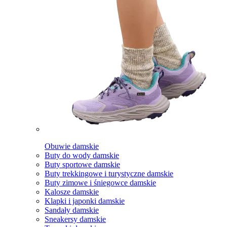
Obuwie damskie
Buty do wody damskie
Buty sportowe damskie
Buty trekkingowe i turystyczne damskie
Buty zimowe i śniegowce damskie
Kalosze damskie
Klapki i japonki damskie
Sandały damskie
Sneakersy damskie