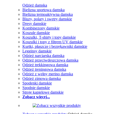
Odzież damska
Bielizna sportowa damska
Bielizna termoaktywna damska
Bluzy, polary i swetry damskie
Dresy damskie
Kombinezony damskie
Koszule damskie
Koszulki, T-shirty i topy damskie
Koszulki i topy z filtrem UV damskie
Kurtki, płaszcze i bezrękawniki damskie
Legginsy damskie
Odzież narciarska damska
Odzież przeciwdeszczowa damska
Odzież trekkingowa damska
Odzież treningowa damska
Odzież z wełny merino damska
Odzież zimowa damska
Spodenki damskie
Spodnie damskie
Stroje kąpielowe damskie
Zobacz więcej...