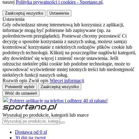
naszej
Polityka prywatności i cookies - Sportano.pl
.
Zaakceptuj wszystko
Ustawienia
Ustawienia
Gdy odwiedzasz stronę internetową lub korzystasz z aplikacji,
informacje mogą być pobierane lub zapisywane (np. za
pośrednictwem przeglądarki). Ponieważ chcemy pozostawić Ci
decyzję o sposobie korzystania z naszych usług, możesz sam(a)
kontrolować korzystanie z niektórych rodzajów plików cookie lub
podobnych technologii. Kliknij na poszczególne nagłówki kategorii,
aby dowiedzieć się więcej i zmienić swoje ustawienia. Jeśli
odrzucisz niektóre pliki cookie lub podobne technologie, może to
spowodować wyświetlenie mniej istotnych treści lub niedostępność
niektórych funkcji naszych usług.
Rozwiń opis
Zwiń opis
Więcej informacji
Potwierdź wybór
Zaakceptuj wszystko
Wróć do ustawień
Pobierz aplikację na telefon i odbierz 40 zł rabatu!
Wyszukaj po produkcie, kategorii lub marce
Dostawa od 0 zł
30 dni na zwrot