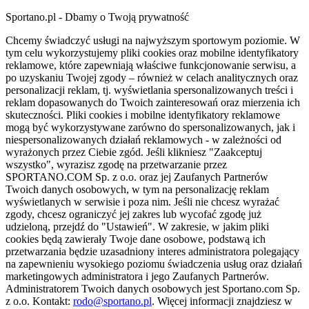
Sportano.pl - Dbamy o Twoją prywatność
Chcemy świadczyć usługi na najwyższym sportowym poziomie. W
tym celu wykorzystujemy pliki cookies oraz mobilne identyfikatory
reklamowe, które zapewniają właściwe funkcjonowanie serwisu, a
po uzyskaniu Twojej zgody – również w celach analitycznych oraz
personalizacji reklam, tj. wyświetlania spersonalizowanych treści i
reklam dopasowanych do Twoich zainteresowań oraz mierzenia ich
skuteczności. Pliki cookies i mobilne identyfikatory reklamowe
mogą być wykorzystywane zarówno do spersonalizowanych, jak i
niespersonalizowanych działań reklamowych - w zależności od
wyrażonych przez Ciebie zgód. Jeśli klikniesz "Zaakceptuj
wszystko", wyrazisz zgodę na przetwarzanie przez
SPORTANO.COM Sp. z o.o. oraz jej Zaufanych Partnerów
Twoich danych osobowych, w tym na personalizację reklam
wyświetlanych w serwisie i poza nim. Jeśli nie chcesz wyrażać
zgody, chcesz ograniczyć jej zakres lub wycofać zgodę już
udzieloną, przejdź do "Ustawień". W zakresie, w jakim pliki
cookies będą zawierały Twoje dane osobowe, podstawą ich
przetwarzania będzie uzasadniony interes administratora polegający
na zapewnieniu wysokiego poziomu świadczenia usług oraz działań
marketingowych administratora i jego Zaufanych Partnerów.
Administratorem Twoich danych osobowych jest Sportano.com Sp.
z o.o. Kontakt:
rodo@sportano.pl
. Więcej informacji znajdziesz w