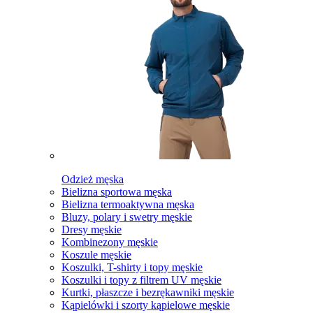
Odzież męska
Bielizna sportowa męska
Bielizna termoaktywna męska
Bluzy, polary i swetry męskie
Dresy męskie
Kombinezony męskie
Koszule męskie
Koszulki, T-shirty i topy męskie
Koszulki i topy z filtrem UV męskie
Kurtki, płaszcze i bezrękawniki męskie
Kąpielówki i szorty kąpielowe męskie