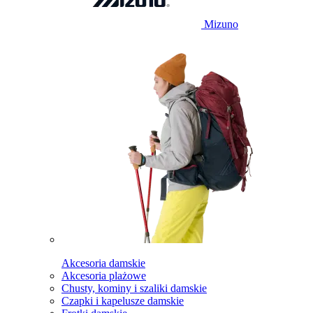
Mizuno
Akcesoria damskie
Akcesoria plażowe
Chusty, kominy i szaliki damskie
Czapki i kapelusze damskie