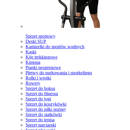
Sprzęt sportowy
Deski SUP
Kamizelki do sportów wodnych
Kaski
Kije trekkingowe
Kimona
Pianki neoprenowe
Płetwy do nurkowania i snorkelingu
Rolki i wrotki
Rowery
Sprzęt do boksu
Sprzęt do fitnessu
Sprzęt do jogi
Sprzęt do koszykówki
Sprzęt do piłki nożnej
Sprzęt do siatkówki
Sprzęt do tenisa
Sprzęt narciarski