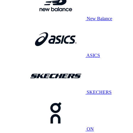
New Balance
ASICS
SKECHERS
ON