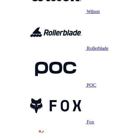
Wilson
Rollerblade
POC
Fox