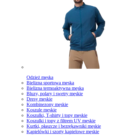
Odzież męska
Bielizna sportowa męska
Bielizna termoaktywna męska
Bluzy, polary i swetry męskie
Dresy męskie
Kombinezony męskie
Koszule męskie
Koszulki, T-shirty i topy męskie
Koszulki i topy z filtrem UV męskie
Kurtki, płaszcze i bezrękawniki męskie
Kąpielówki i szorty kąpielowe męskie