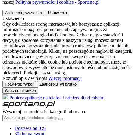
naszej
Polityka prywatności i cookies - Sportano.pl
.
Zaakceptuj wszystko
Ustawienia
Ustawienia
Gdy odwiedzasz stronę internetową lub korzystasz z aplikacji,
informacje mogą być pobierane lub zapisywane (np. za
pośrednictwem przeglądarki). Ponieważ chcemy pozostawić Ci
decyzję o sposobie korzystania z naszych usług, możesz sam(a)
kontrolować korzystanie z niektórych rodzajów plików cookie lub
podobnych technologii. Kliknij na poszczególne nagłówki kategorii,
aby dowiedzieć się więcej i zmienić swoje ustawienia. Jeśli
odrzucisz niektóre pliki cookie lub podobne technologie, może to
spowodować wyświetlenie mniej istotnych treści lub niedostępność
niektórych funkcji naszych usług.
Rozwiń opis
Zwiń opis
Więcej informacji
Potwierdź wybór
Zaakceptuj wszystko
Wróć do ustawień
Pobierz aplikację na telefon i odbierz 40 zł rabatu!
Wyszukaj po produkcie, kategorii lub marce
Dostawa od 0 zł
30 dni na zwrot