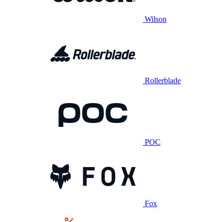
Wilson
Rollerblade
POC
Fox