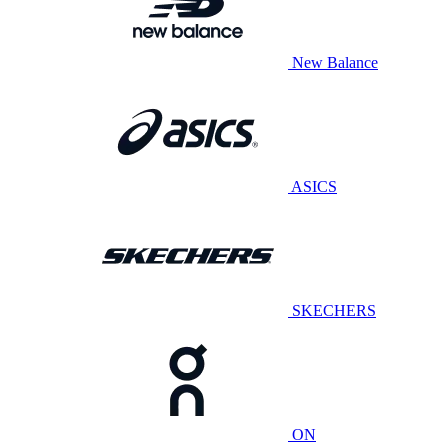
New Balance
ASICS
SKECHERS
ON