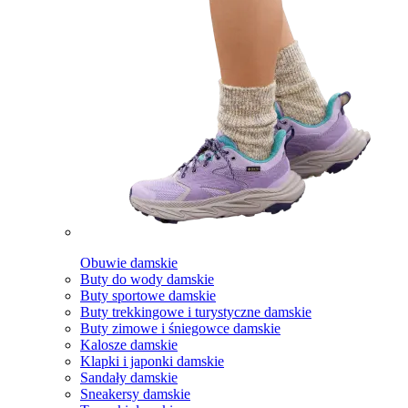
Obuwie damskie
Buty do wody damskie
Buty sportowe damskie
Buty trekkingowe i turystyczne damskie
Buty zimowe i śniegowce damskie
Kalosze damskie
Klapki i japonki damskie
Sandały damskie
Sneakersy damskie