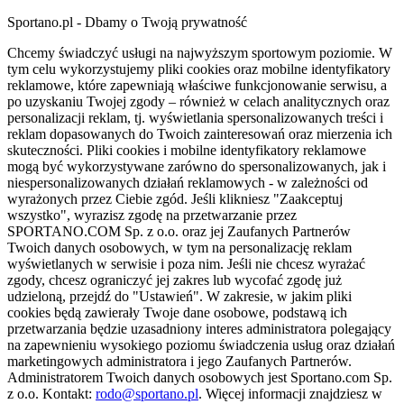
Sportano.pl - Dbamy o Twoją prywatność
Chcemy świadczyć usługi na najwyższym sportowym poziomie. W
tym celu wykorzystujemy pliki cookies oraz mobilne identyfikatory
reklamowe, które zapewniają właściwe funkcjonowanie serwisu, a
po uzyskaniu Twojej zgody – również w celach analitycznych oraz
personalizacji reklam, tj. wyświetlania spersonalizowanych treści i
reklam dopasowanych do Twoich zainteresowań oraz mierzenia ich
skuteczności. Pliki cookies i mobilne identyfikatory reklamowe
mogą być wykorzystywane zarówno do spersonalizowanych, jak i
niespersonalizowanych działań reklamowych - w zależności od
wyrażonych przez Ciebie zgód. Jeśli klikniesz "Zaakceptuj
wszystko", wyrazisz zgodę na przetwarzanie przez
SPORTANO.COM Sp. z o.o. oraz jej Zaufanych Partnerów
Twoich danych osobowych, w tym na personalizację reklam
wyświetlanych w serwisie i poza nim. Jeśli nie chcesz wyrażać
zgody, chcesz ograniczyć jej zakres lub wycofać zgodę już
udzieloną, przejdź do "Ustawień". W zakresie, w jakim pliki
cookies będą zawierały Twoje dane osobowe, podstawą ich
przetwarzania będzie uzasadniony interes administratora polegający
na zapewnieniu wysokiego poziomu świadczenia usług oraz działań
marketingowych administratora i jego Zaufanych Partnerów.
Administratorem Twoich danych osobowych jest Sportano.com Sp.
z o.o. Kontakt:
rodo@sportano.pl
. Więcej informacji znajdziesz w