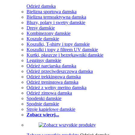
Odzież damska
Bielizna sportowa damska
Bielizna termoaktywna damska
Bluzy, polary i swetry damskie
Dresy damskie
Kombinezony damskie
Koszule damskie
Koszulki, T-shirty i topy damskie
Koszulki i topy z filtrem UV damskie
Kurtki, płaszcze i bezrękawniki damskie
Legginsy damskie
Odzież narciarska damska
Odzież przeciwdeszczowa damska
Odzież trekkingowa damska
Odzież treningowa damska
Odzież z wełny merino damska
Odzież zimowa damska
Spodenki damskie
Spodnie damskie
Stroje kąpielowe damskie
Zobacz więcej...