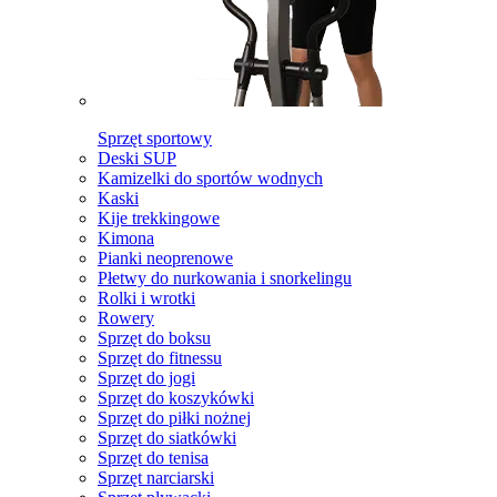
Sprzęt sportowy
Deski SUP
Kamizelki do sportów wodnych
Kaski
Kije trekkingowe
Kimona
Pianki neoprenowe
Płetwy do nurkowania i snorkelingu
Rolki i wrotki
Rowery
Sprzęt do boksu
Sprzęt do fitnessu
Sprzęt do jogi
Sprzęt do koszykówki
Sprzęt do piłki nożnej
Sprzęt do siatkówki
Sprzęt do tenisa
Sprzęt narciarski