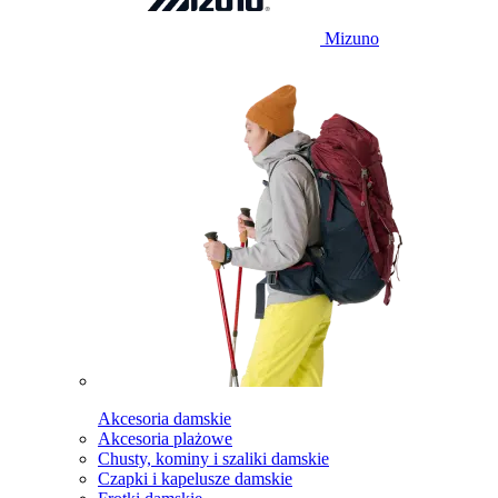
Mizuno
Akcesoria damskie
Akcesoria plażowe
Chusty, kominy i szaliki damskie
Czapki i kapelusze damskie