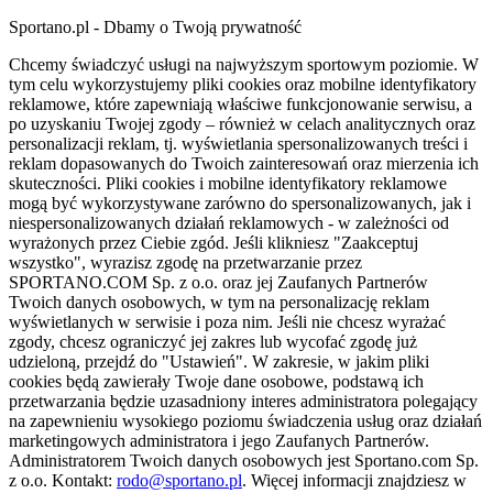
Sportano.pl - Dbamy o Twoją prywatność
Chcemy świadczyć usługi na najwyższym sportowym poziomie. W
tym celu wykorzystujemy pliki cookies oraz mobilne identyfikatory
reklamowe, które zapewniają właściwe funkcjonowanie serwisu, a
po uzyskaniu Twojej zgody – również w celach analitycznych oraz
personalizacji reklam, tj. wyświetlania spersonalizowanych treści i
reklam dopasowanych do Twoich zainteresowań oraz mierzenia ich
skuteczności. Pliki cookies i mobilne identyfikatory reklamowe
mogą być wykorzystywane zarówno do spersonalizowanych, jak i
niespersonalizowanych działań reklamowych - w zależności od
wyrażonych przez Ciebie zgód. Jeśli klikniesz "Zaakceptuj
wszystko", wyrazisz zgodę na przetwarzanie przez
SPORTANO.COM Sp. z o.o. oraz jej Zaufanych Partnerów
Twoich danych osobowych, w tym na personalizację reklam
wyświetlanych w serwisie i poza nim. Jeśli nie chcesz wyrażać
zgody, chcesz ograniczyć jej zakres lub wycofać zgodę już
udzieloną, przejdź do "Ustawień". W zakresie, w jakim pliki
cookies będą zawierały Twoje dane osobowe, podstawą ich
przetwarzania będzie uzasadniony interes administratora polegający
na zapewnieniu wysokiego poziomu świadczenia usług oraz działań
marketingowych administratora i jego Zaufanych Partnerów.
Administratorem Twoich danych osobowych jest Sportano.com Sp.
z o.o. Kontakt:
rodo@sportano.pl
. Więcej informacji znajdziesz w