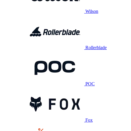
Wilson
Rollerblade
POC
Fox