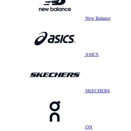
New Balance
ASICS
SKECHERS
ON