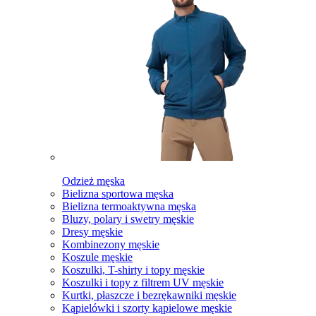
Odzież męska
Bielizna sportowa męska
Bielizna termoaktywna męska
Bluzy, polary i swetry męskie
Dresy męskie
Kombinezony męskie
Koszule męskie
Koszulki, T-shirty i topy męskie
Koszulki i topy z filtrem UV męskie
Kurtki, płaszcze i bezrękawniki męskie
Kąpielówki i szorty kąpielowe męskie