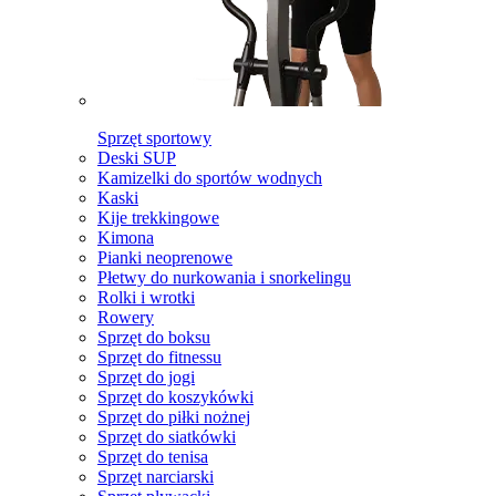
Sprzęt sportowy
Deski SUP
Kamizelki do sportów wodnych
Kaski
Kije trekkingowe
Kimona
Pianki neoprenowe
Płetwy do nurkowania i snorkelingu
Rolki i wrotki
Rowery
Sprzęt do boksu
Sprzęt do fitnessu
Sprzęt do jogi
Sprzęt do koszykówki
Sprzęt do piłki nożnej
Sprzęt do siatkówki
Sprzęt do tenisa
Sprzęt narciarski