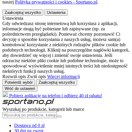
naszej
Polityka prywatności i cookies - Sportano.pl
.
Zaakceptuj wszystko
Ustawienia
Ustawienia
Gdy odwiedzasz stronę internetową lub korzystasz z aplikacji,
informacje mogą być pobierane lub zapisywane (np. za
pośrednictwem przeglądarki). Ponieważ chcemy pozostawić Ci
decyzję o sposobie korzystania z naszych usług, możesz sam(a)
kontrolować korzystanie z niektórych rodzajów plików cookie lub
podobnych technologii. Kliknij na poszczególne nagłówki kategorii,
aby dowiedzieć się więcej i zmienić swoje ustawienia. Jeśli
odrzucisz niektóre pliki cookie lub podobne technologie, może to
spowodować wyświetlenie mniej istotnych treści lub niedostępność
niektórych funkcji naszych usług.
Rozwiń opis
Zwiń opis
Więcej informacji
Potwierdź wybór
Zaakceptuj wszystko
Wróć do ustawień
Pobierz aplikację na telefon i odbierz 40 zł rabatu!
Wyszukaj po produkcie, kategorii lub marce
Dostawa od 0 zł
30 dni na zwrot