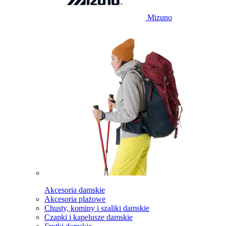
Mizuno
Akcesoria damskie
Akcesoria plażowe
Chusty, kominy i szaliki damskie
Czapki i kapelusze damskie