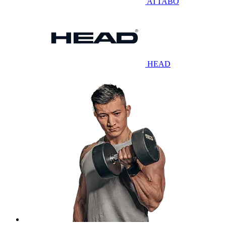
ATTABO
HEAD