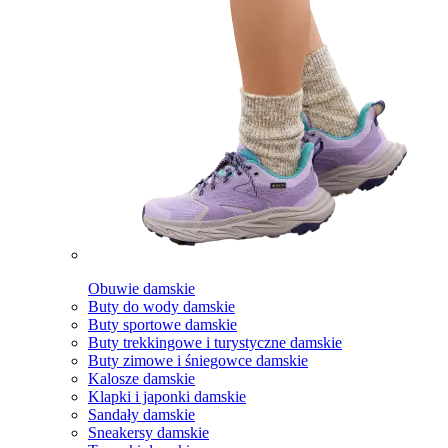
Obuwie damskie
Buty do wody damskie
Buty sportowe damskie
Buty trekkingowe i turystyczne damskie
Buty zimowe i śniegowce damskie
Kalosze damskie
Klapki i japonki damskie
Sandały damskie
Sneakersy damskie