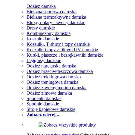
Odzież damska
Bielizna sportowa damska
Bielizna termoaktywna damska
Bluzy, polary i swetry damskie
Dresy damskie
Kombinezony damskie
Koszule damskie
Koszulki, T-shirty i topy damskie
Koszulki i topy z filtrem UV damskie
Kurtki, płaszcze i bezrękawniki damskie
Legginsy damskie
Odzież narciarska damska
Odzież przeciwdeszczowa damska
Odzież trekkingowa damska
Odzież treningowa damska
Odzież z wełny merino damska
Odzież zimowa damska
Spodenki damskie
Spodnie damskie
Stroje kąpielowe damskie
Zobacz więcej...