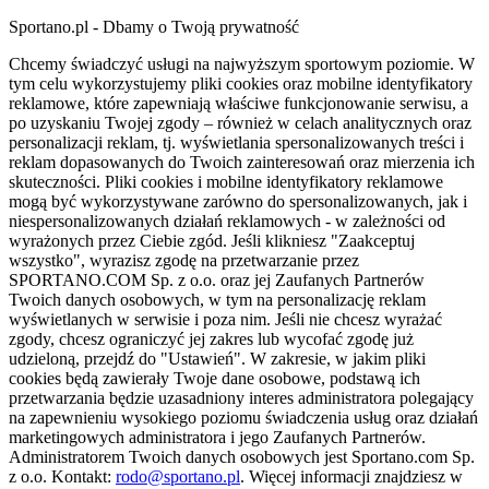
Sportano.pl - Dbamy o Twoją prywatność
Chcemy świadczyć usługi na najwyższym sportowym poziomie. W
tym celu wykorzystujemy pliki cookies oraz mobilne identyfikatory
reklamowe, które zapewniają właściwe funkcjonowanie serwisu, a
po uzyskaniu Twojej zgody – również w celach analitycznych oraz
personalizacji reklam, tj. wyświetlania spersonalizowanych treści i
reklam dopasowanych do Twoich zainteresowań oraz mierzenia ich
skuteczności. Pliki cookies i mobilne identyfikatory reklamowe
mogą być wykorzystywane zarówno do spersonalizowanych, jak i
niespersonalizowanych działań reklamowych - w zależności od
wyrażonych przez Ciebie zgód. Jeśli klikniesz "Zaakceptuj
wszystko", wyrazisz zgodę na przetwarzanie przez
SPORTANO.COM Sp. z o.o. oraz jej Zaufanych Partnerów
Twoich danych osobowych, w tym na personalizację reklam
wyświetlanych w serwisie i poza nim. Jeśli nie chcesz wyrażać
zgody, chcesz ograniczyć jej zakres lub wycofać zgodę już
udzieloną, przejdź do "Ustawień". W zakresie, w jakim pliki
cookies będą zawierały Twoje dane osobowe, podstawą ich
przetwarzania będzie uzasadniony interes administratora polegający
na zapewnieniu wysokiego poziomu świadczenia usług oraz działań
marketingowych administratora i jego Zaufanych Partnerów.
Administratorem Twoich danych osobowych jest Sportano.com Sp.
z o.o. Kontakt:
rodo@sportano.pl
. Więcej informacji znajdziesz w