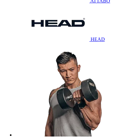
ATTABO
HEAD