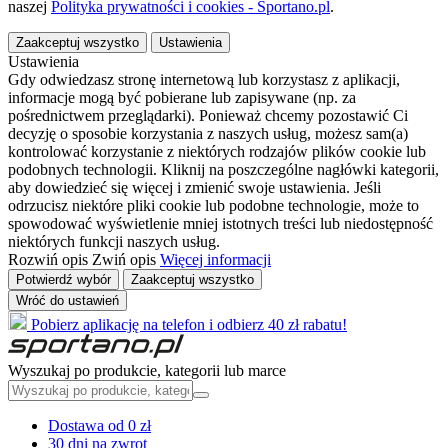
naszej
Polityka prywatności i cookies - Sportano.pl
.
Zaakceptuj wszystko
Ustawienia
Ustawienia
Gdy odwiedzasz stronę internetową lub korzystasz z aplikacji,
informacje mogą być pobierane lub zapisywane (np. za
pośrednictwem przeglądarki). Ponieważ chcemy pozostawić Ci
decyzję o sposobie korzystania z naszych usług, możesz sam(a)
kontrolować korzystanie z niektórych rodzajów plików cookie lub
podobnych technologii. Kliknij na poszczególne nagłówki kategorii,
aby dowiedzieć się więcej i zmienić swoje ustawienia. Jeśli
odrzucisz niektóre pliki cookie lub podobne technologie, może to
spowodować wyświetlenie mniej istotnych treści lub niedostępność
niektórych funkcji naszych usług.
Rozwiń opis
Zwiń opis
Więcej informacji
Potwierdź wybór
Zaakceptuj wszystko
Wróć do ustawień
Pobierz aplikację na telefon i odbierz 40 zł rabatu!
Wyszukaj po produkcie, kategorii lub marce
Dostawa od 0 zł
30 dni na zwrot