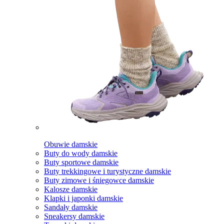
Obuwie damskie
Buty do wody damskie
Buty sportowe damskie
Buty trekkingowe i turystyczne damskie
Buty zimowe i śniegowce damskie
Kalosze damskie
Klapki i japonki damskie
Sandały damskie
Sneakersy damskie