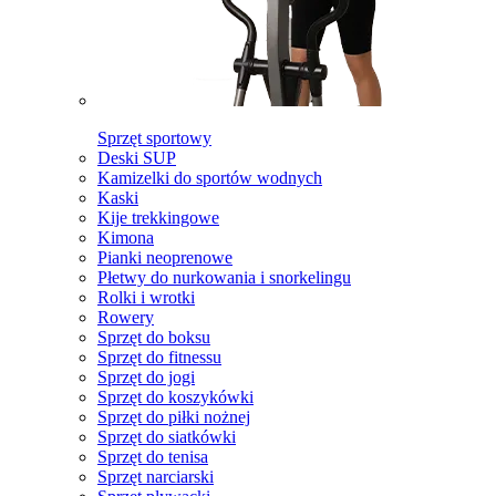
Sprzęt sportowy
Deski SUP
Kamizelki do sportów wodnych
Kaski
Kije trekkingowe
Kimona
Pianki neoprenowe
Płetwy do nurkowania i snorkelingu
Rolki i wrotki
Rowery
Sprzęt do boksu
Sprzęt do fitnessu
Sprzęt do jogi
Sprzęt do koszykówki
Sprzęt do piłki nożnej
Sprzęt do siatkówki
Sprzęt do tenisa
Sprzęt narciarski