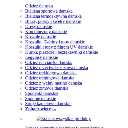
Odzież damska
Bielizna sportowa damska
Bielizna termoaktywna damska
Bluzy, polary i swetry damskie
Dresy damskie
Kombinezony damskie
Koszule damskie
Koszulki, T-shirty i topy damskie
Koszulki i topy z filtrem UV damskie
Kurtki, płaszcze i bezrękawniki damskie
Legginsy damskie
Odzież narciarska damska
Odzież przeciwdeszczowa damska
Odzież trekkingowa damska
Odzież treningowa damska
Odzież z wełny merino damska
Odzież zimowa damska
Spodenki damskie
Spodnie damskie
Stroje kąpielowe damskie
Zobacz więcej...