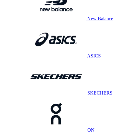
New Balance
ASICS
SKECHERS
ON