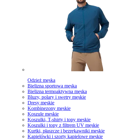
Odzież męska
Bielizna sportowa męska
Bielizna termoaktywna męska
Bluzy, polary i swetry męskie
Dresy męskie
Kombinezony męskie
Koszule męskie
Koszulki, T-shirty i topy męskie
Koszulki i topy z filtrem UV męskie
Kurtki, płaszcze i bezrękawniki męskie
Kąpielówki i szorty kąpielowe męskie