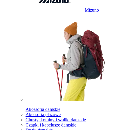
Mizuno
Akcesoria damskie
Akcesoria plażowe
Chusty, kominy i szaliki damskie
Czapki i kapelusze damskie