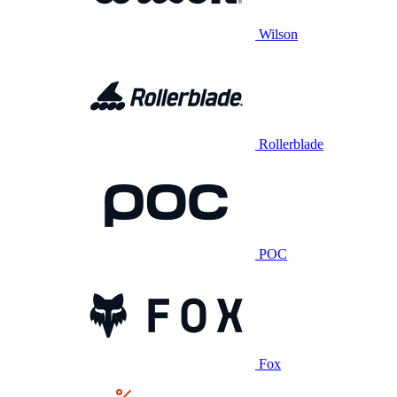
Wilson
Rollerblade
POC
Fox