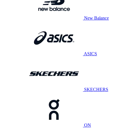
New Balance
ASICS
SKECHERS
ON