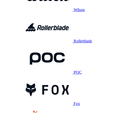
Wilson
Rollerblade
POC
Fox