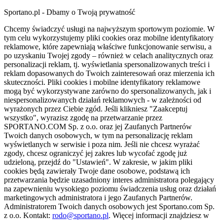
Sportano.pl - Dbamy o Twoją prywatność
Chcemy świadczyć usługi na najwyższym sportowym poziomie. W
tym celu wykorzystujemy pliki cookies oraz mobilne identyfikatory
reklamowe, które zapewniają właściwe funkcjonowanie serwisu, a
po uzyskaniu Twojej zgody – również w celach analitycznych oraz
personalizacji reklam, tj. wyświetlania spersonalizowanych treści i
reklam dopasowanych do Twoich zainteresowań oraz mierzenia ich
skuteczności. Pliki cookies i mobilne identyfikatory reklamowe
mogą być wykorzystywane zarówno do spersonalizowanych, jak i
niespersonalizowanych działań reklamowych - w zależności od
wyrażonych przez Ciebie zgód. Jeśli klikniesz "Zaakceptuj
wszystko", wyrazisz zgodę na przetwarzanie przez
SPORTANO.COM Sp. z o.o. oraz jej Zaufanych Partnerów
Twoich danych osobowych, w tym na personalizację reklam
wyświetlanych w serwisie i poza nim. Jeśli nie chcesz wyrażać
zgody, chcesz ograniczyć jej zakres lub wycofać zgodę już
udzieloną, przejdź do "Ustawień". W zakresie, w jakim pliki
cookies będą zawierały Twoje dane osobowe, podstawą ich
przetwarzania będzie uzasadniony interes administratora polegający
na zapewnieniu wysokiego poziomu świadczenia usług oraz działań
marketingowych administratora i jego Zaufanych Partnerów.
Administratorem Twoich danych osobowych jest Sportano.com Sp.
z o.o. Kontakt:
rodo@sportano.pl
. Więcej informacji znajdziesz w