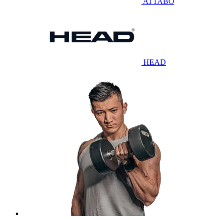
ATTABO
HEAD