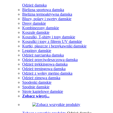
Odzież damska
Bielizna sportowa damska
Bielizna termoaktywna damska
Bluzy, polary i swetry damskie
Dresy damskie
Kombinezony damskie
Koszule damskie
Koszulki, T-shirty i topy damskie
Koszulki i topy z filtrem UV damskie
Kurtki, płaszcze i bezrękawniki damskie
Legginsy damskie
Odzież narciarska damska
Odzież przeciwdeszczowa damska
Odzież trekkingowa damska
Odzież treningowa damska
Odzież z wełny merino damska
Odzież zimowa damska
Spodenki damskie
Spodnie damskie
Stroje kąpielowe damskie
Zobacz więcej...