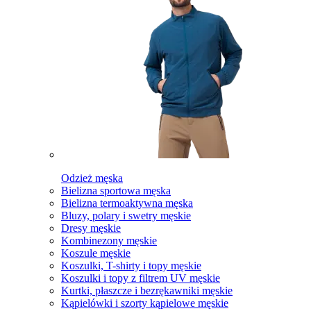
Odzież męska
Bielizna sportowa męska
Bielizna termoaktywna męska
Bluzy, polary i swetry męskie
Dresy męskie
Kombinezony męskie
Koszule męskie
Koszulki, T-shirty i topy męskie
Koszulki i topy z filtrem UV męskie
Kurtki, płaszcze i bezrękawniki męskie
Kąpielówki i szorty kąpielowe męskie