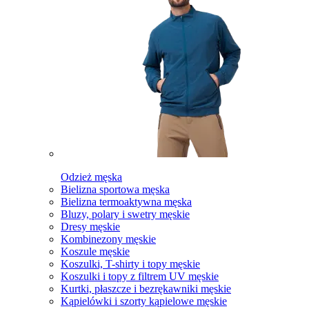
Odzież męska
Bielizna sportowa męska
Bielizna termoaktywna męska
Bluzy, polary i swetry męskie
Dresy męskie
Kombinezony męskie
Koszule męskie
Koszulki, T-shirty i topy męskie
Koszulki i topy z filtrem UV męskie
Kurtki, płaszcze i bezrękawniki męskie
Kąpielówki i szorty kąpielowe męskie