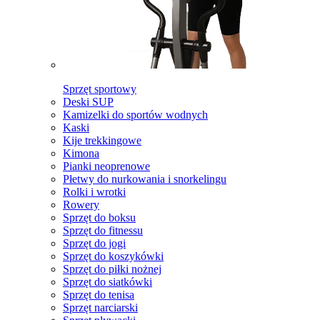
Sprzęt sportowy
Deski SUP
Kamizelki do sportów wodnych
Kaski
Kije trekkingowe
Kimona
Pianki neoprenowe
Płetwy do nurkowania i snorkelingu
Rolki i wrotki
Rowery
Sprzęt do boksu
Sprzęt do fitnessu
Sprzęt do jogi
Sprzęt do koszykówki
Sprzęt do piłki nożnej
Sprzęt do siatkówki
Sprzęt do tenisa
Sprzęt narciarski