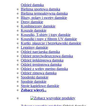
Odzież damska
Bielizna sportowa damska
Bielizna termoaktywna damska
Bluzy, polary i swetry damskie
Dresy damskie
Kombinezony damskie
Koszule damskie
Koszulki, T-shirty i topy damskie
Koszulki i topy z filtrem UV damskie
Kurtki, płaszcze i bezrękawniki damskie
Legginsy damskie
Odzież narciarska damska
Odzież przeciwdeszczowa damska
Odzież trekkingowa damska
Odzież treningowa damska
Odzież z wełny merino damska
Odzież zimowa damska
Spodenki damskie
Spodnie damskie
Stroje kąpielowe damskie
Zobacz więcej...