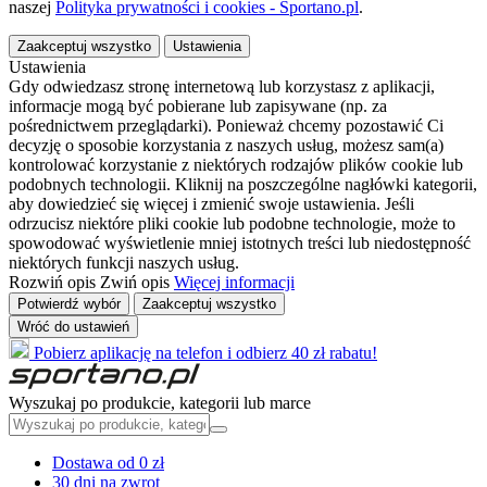
naszej
Polityka prywatności i cookies - Sportano.pl
.
Zaakceptuj wszystko
Ustawienia
Ustawienia
Gdy odwiedzasz stronę internetową lub korzystasz z aplikacji,
informacje mogą być pobierane lub zapisywane (np. za
pośrednictwem przeglądarki). Ponieważ chcemy pozostawić Ci
decyzję o sposobie korzystania z naszych usług, możesz sam(a)
kontrolować korzystanie z niektórych rodzajów plików cookie lub
podobnych technologii. Kliknij na poszczególne nagłówki kategorii,
aby dowiedzieć się więcej i zmienić swoje ustawienia. Jeśli
odrzucisz niektóre pliki cookie lub podobne technologie, może to
spowodować wyświetlenie mniej istotnych treści lub niedostępność
niektórych funkcji naszych usług.
Rozwiń opis
Zwiń opis
Więcej informacji
Potwierdź wybór
Zaakceptuj wszystko
Wróć do ustawień
Pobierz aplikację na telefon i odbierz 40 zł rabatu!
Wyszukaj po produkcie, kategorii lub marce
Dostawa od 0 zł
30 dni na zwrot