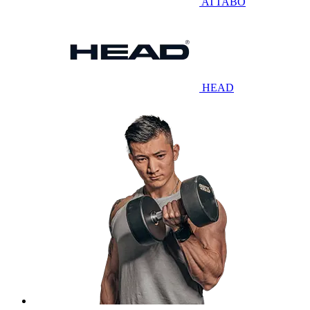
ATTABO
HEAD