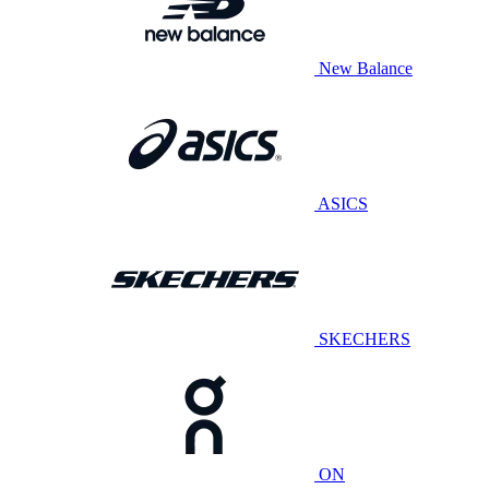
New Balance
ASICS
SKECHERS
ON