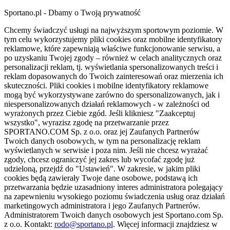
Sportano.pl - Dbamy o Twoją prywatność
Chcemy świadczyć usługi na najwyższym sportowym poziomie. W
tym celu wykorzystujemy pliki cookies oraz mobilne identyfikatory
reklamowe, które zapewniają właściwe funkcjonowanie serwisu, a
po uzyskaniu Twojej zgody – również w celach analitycznych oraz
personalizacji reklam, tj. wyświetlania spersonalizowanych treści i
reklam dopasowanych do Twoich zainteresowań oraz mierzenia ich
skuteczności. Pliki cookies i mobilne identyfikatory reklamowe
mogą być wykorzystywane zarówno do spersonalizowanych, jak i
niespersonalizowanych działań reklamowych - w zależności od
wyrażonych przez Ciebie zgód. Jeśli klikniesz "Zaakceptuj
wszystko", wyrazisz zgodę na przetwarzanie przez
SPORTANO.COM Sp. z o.o. oraz jej Zaufanych Partnerów
Twoich danych osobowych, w tym na personalizację reklam
wyświetlanych w serwisie i poza nim. Jeśli nie chcesz wyrażać
zgody, chcesz ograniczyć jej zakres lub wycofać zgodę już
udzieloną, przejdź do "Ustawień". W zakresie, w jakim pliki
cookies będą zawierały Twoje dane osobowe, podstawą ich
przetwarzania będzie uzasadniony interes administratora polegający
na zapewnieniu wysokiego poziomu świadczenia usług oraz działań
marketingowych administratora i jego Zaufanych Partnerów.
Administratorem Twoich danych osobowych jest Sportano.com Sp.
z o.o. Kontakt:
rodo@sportano.pl
. Więcej informacji znajdziesz w