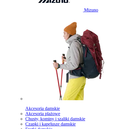
Mizuno
Akcesoria damskie
Akcesoria plażowe
Chusty, kominy i szaliki damskie
Czapki i kapelusze damskie