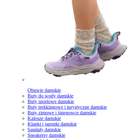
Obuwie damskie
Buty do wody damskie
Buty sportowe damskie
Buty trekkingowe i turystyczne damskie
Buty zimowe i śniegowce damskie
Kalosze damskie
Klapki i japonki damskie
Sandały damskie
Sneakersy damskie