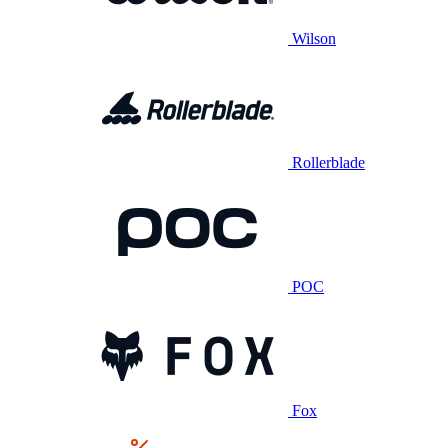
Wilson
Rollerblade
POC
Fox