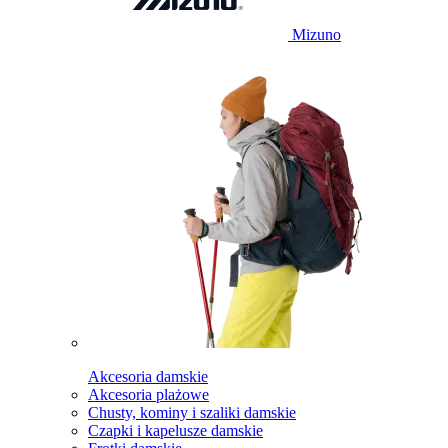
Mizuno
Akcesoria damskie
Akcesoria plażowe
Chusty, kominy i szaliki damskie
Czapki i kapelusze damskie