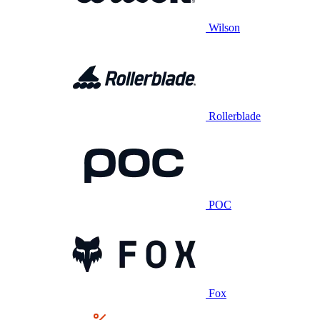
Wilson
Rollerblade
POC
Fox