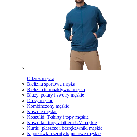
Odzież męska
Bielizna sportowa męska
Bielizna termoaktywna męska
Bluzy, polary i swetry męskie
Dresy męskie
Kombinezony męskie
Koszule męskie
Koszulki, T-shirty i topy męskie
Koszulki i topy z filtrem UV męskie
Kurtki, płaszcze i bezrękawniki męskie
Kąpielówki i szorty kąpielowe męskie