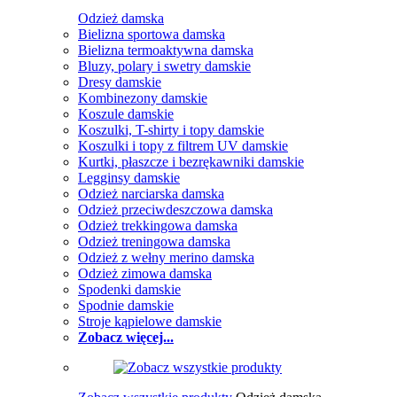
Odzież damska
Bielizna sportowa damska
Bielizna termoaktywna damska
Bluzy, polary i swetry damskie
Dresy damskie
Kombinezony damskie
Koszule damskie
Koszulki, T-shirty i topy damskie
Koszulki i topy z filtrem UV damskie
Kurtki, płaszcze i bezrękawniki damskie
Legginsy damskie
Odzież narciarska damska
Odzież przeciwdeszczowa damska
Odzież trekkingowa damska
Odzież treningowa damska
Odzież z wełny merino damska
Odzież zimowa damska
Spodenki damskie
Spodnie damskie
Stroje kąpielowe damskie
Zobacz więcej...