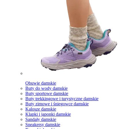
Obuwie damskie
Buty do wody damskie
Buty sportowe damskie
Buty trekkingowe i turystyczne damskie
Buty zimowe i śniegowce damskie
Kalosze damskie
Klapki i japonki damskie
Sandały damskie
Sneakersy damskie