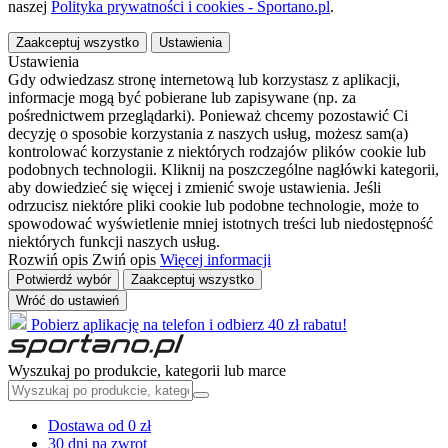
naszej
Polityka prywatności i cookies - Sportano.pl
.
Zaakceptuj wszystko
Ustawienia
Ustawienia
Gdy odwiedzasz stronę internetową lub korzystasz z aplikacji,
informacje mogą być pobierane lub zapisywane (np. za
pośrednictwem przeglądarki). Ponieważ chcemy pozostawić Ci
decyzję o sposobie korzystania z naszych usług, możesz sam(a)
kontrolować korzystanie z niektórych rodzajów plików cookie lub
podobnych technologii. Kliknij na poszczególne nagłówki kategorii,
aby dowiedzieć się więcej i zmienić swoje ustawienia. Jeśli
odrzucisz niektóre pliki cookie lub podobne technologie, może to
spowodować wyświetlenie mniej istotnych treści lub niedostępność
niektórych funkcji naszych usług.
Rozwiń opis
Zwiń opis
Więcej informacji
Potwierdź wybór
Zaakceptuj wszystko
Wróć do ustawień
Pobierz aplikację na telefon i odbierz 40 zł rabatu!
Wyszukaj po produkcie, kategorii lub marce
Dostawa od 0 zł
30 dni na zwrot