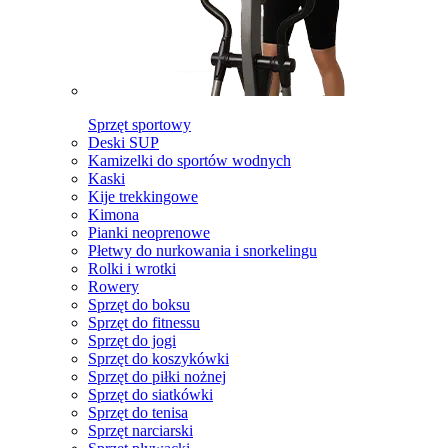
Sprzęt sportowy
Deski SUP
Kamizelki do sportów wodnych
Kaski
Kije trekkingowe
Kimona
Pianki neoprenowe
Płetwy do nurkowania i snorkelingu
Rolki i wrotki
Rowery
Sprzęt do boksu
Sprzęt do fitnessu
Sprzęt do jogi
Sprzęt do koszykówki
Sprzęt do piłki nożnej
Sprzęt do siatkówki
Sprzęt do tenisa
Sprzęt narciarski