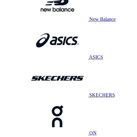
New Balance
ASICS
SKECHERS
ON