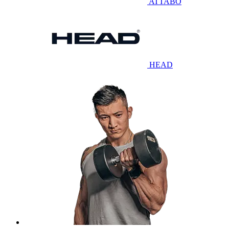
ATTABO
HEAD