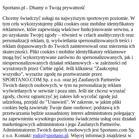
Sportano.pl - Dbamy o Twoją prywatność
Chcemy świadczyć usługi na najwyższym sportowym poziomie. W
tym celu wykorzystujemy pliki cookies oraz mobilne identyfikatory
reklamowe, które zapewniają właściwe funkcjonowanie serwisu, a
po uzyskaniu Twojej zgody – również w celach analitycznych oraz
personalizacji reklam, tj. wyświetlania spersonalizowanych treści i
reklam dopasowanych do Twoich zainteresowań oraz mierzenia ich
skuteczności. Pliki cookies i mobilne identyfikatory reklamowe
mogą być wykorzystywane zarówno do spersonalizowanych, jak i
niespersonalizowanych działań reklamowych - w zależności od
wyrażonych przez Ciebie zgód. Jeśli klikniesz "Zaakceptuj
wszystko", wyrazisz zgodę na przetwarzanie przez
SPORTANO.COM Sp. z o.o. oraz jej Zaufanych Partnerów
Twoich danych osobowych, w tym na personalizację reklam
wyświetlanych w serwisie i poza nim. Jeśli nie chcesz wyrażać
zgody, chcesz ograniczyć jej zakres lub wycofać zgodę już
udzieloną, przejdź do "Ustawień". W zakresie, w jakim pliki
cookies będą zawierały Twoje dane osobowe, podstawą ich
przetwarzania będzie uzasadniony interes administratora polegający
na zapewnieniu wysokiego poziomu świadczenia usług oraz działań
marketingowych administratora i jego Zaufanych Partnerów.
Administratorem Twoich danych osobowych jest Sportano.com Sp.
z o.o. Kontakt:
rodo@sportano.pl
. Więcej informacji znajdziesz w