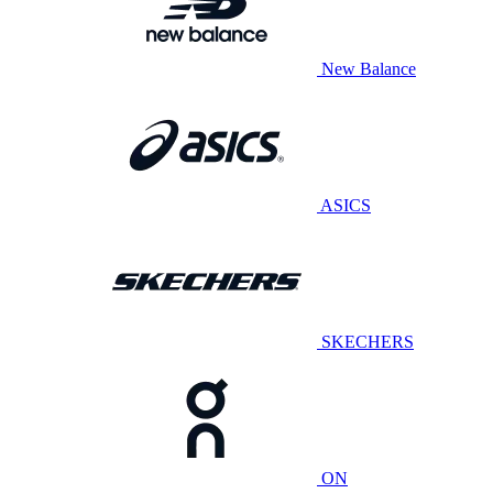
New Balance
ASICS
SKECHERS
ON