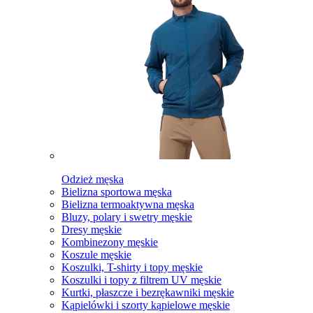
Odzież męska
Bielizna sportowa męska
Bielizna termoaktywna męska
Bluzy, polary i swetry męskie
Dresy męskie
Kombinezony męskie
Koszule męskie
Koszulki, T-shirty i topy męskie
Koszulki i topy z filtrem UV męskie
Kurtki, płaszcze i bezrękawniki męskie
Kąpielówki i szorty kąpielowe męskie