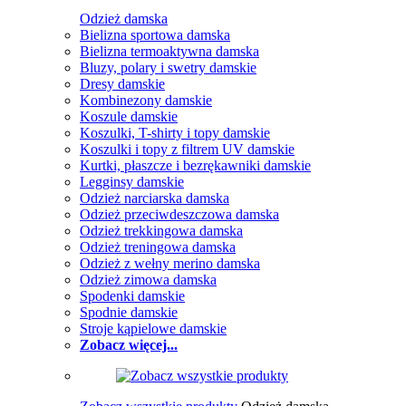
Odzież damska
Bielizna sportowa damska
Bielizna termoaktywna damska
Bluzy, polary i swetry damskie
Dresy damskie
Kombinezony damskie
Koszule damskie
Koszulki, T-shirty i topy damskie
Koszulki i topy z filtrem UV damskie
Kurtki, płaszcze i bezrękawniki damskie
Legginsy damskie
Odzież narciarska damska
Odzież przeciwdeszczowa damska
Odzież trekkingowa damska
Odzież treningowa damska
Odzież z wełny merino damska
Odzież zimowa damska
Spodenki damskie
Spodnie damskie
Stroje kąpielowe damskie
Zobacz więcej...