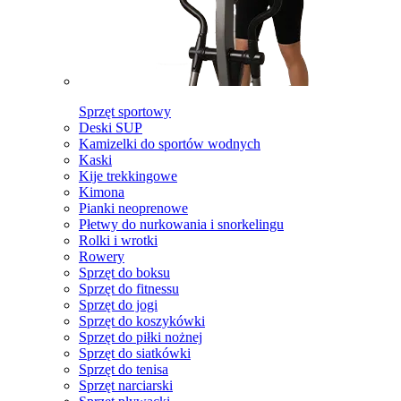
Sprzęt sportowy
Deski SUP
Kamizelki do sportów wodnych
Kaski
Kije trekkingowe
Kimona
Pianki neoprenowe
Płetwy do nurkowania i snorkelingu
Rolki i wrotki
Rowery
Sprzęt do boksu
Sprzęt do fitnessu
Sprzęt do jogi
Sprzęt do koszykówki
Sprzęt do piłki nożnej
Sprzęt do siatkówki
Sprzęt do tenisa
Sprzęt narciarski