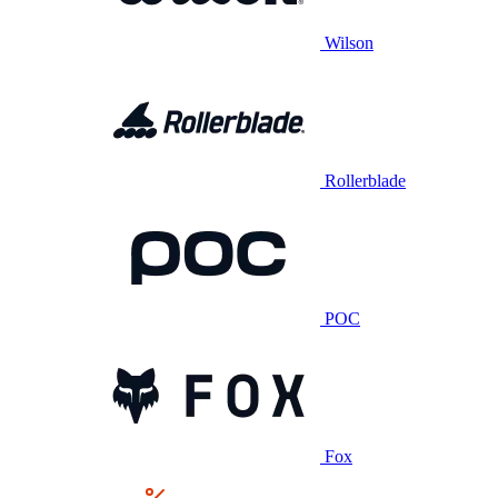
Wilson
Rollerblade
POC
Fox