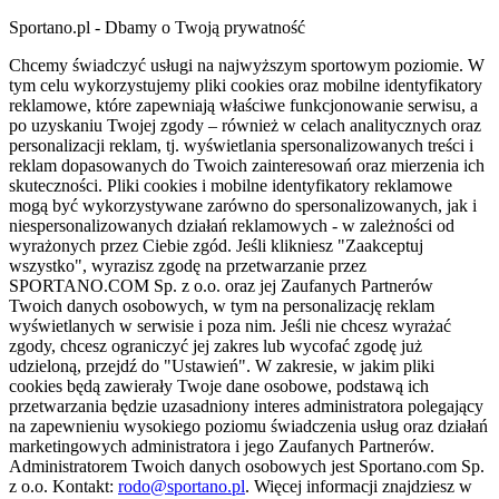
Sportano.pl - Dbamy o Twoją prywatność
Chcemy świadczyć usługi na najwyższym sportowym poziomie. W
tym celu wykorzystujemy pliki cookies oraz mobilne identyfikatory
reklamowe, które zapewniają właściwe funkcjonowanie serwisu, a
po uzyskaniu Twojej zgody – również w celach analitycznych oraz
personalizacji reklam, tj. wyświetlania spersonalizowanych treści i
reklam dopasowanych do Twoich zainteresowań oraz mierzenia ich
skuteczności. Pliki cookies i mobilne identyfikatory reklamowe
mogą być wykorzystywane zarówno do spersonalizowanych, jak i
niespersonalizowanych działań reklamowych - w zależności od
wyrażonych przez Ciebie zgód. Jeśli klikniesz "Zaakceptuj
wszystko", wyrazisz zgodę na przetwarzanie przez
SPORTANO.COM Sp. z o.o. oraz jej Zaufanych Partnerów
Twoich danych osobowych, w tym na personalizację reklam
wyświetlanych w serwisie i poza nim. Jeśli nie chcesz wyrażać
zgody, chcesz ograniczyć jej zakres lub wycofać zgodę już
udzieloną, przejdź do "Ustawień". W zakresie, w jakim pliki
cookies będą zawierały Twoje dane osobowe, podstawą ich
przetwarzania będzie uzasadniony interes administratora polegający
na zapewnieniu wysokiego poziomu świadczenia usług oraz działań
marketingowych administratora i jego Zaufanych Partnerów.
Administratorem Twoich danych osobowych jest Sportano.com Sp.
z o.o. Kontakt:
rodo@sportano.pl
. Więcej informacji znajdziesz w