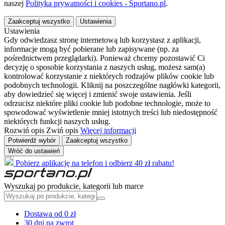
naszej
Polityka prywatności i cookies - Sportano.pl
.
Zaakceptuj wszystko
Ustawienia
Ustawienia
Gdy odwiedzasz stronę internetową lub korzystasz z aplikacji,
informacje mogą być pobierane lub zapisywane (np. za
pośrednictwem przeglądarki). Ponieważ chcemy pozostawić Ci
decyzję o sposobie korzystania z naszych usług, możesz sam(a)
kontrolować korzystanie z niektórych rodzajów plików cookie lub
podobnych technologii. Kliknij na poszczególne nagłówki kategorii,
aby dowiedzieć się więcej i zmienić swoje ustawienia. Jeśli
odrzucisz niektóre pliki cookie lub podobne technologie, może to
spowodować wyświetlenie mniej istotnych treści lub niedostępność
niektórych funkcji naszych usług.
Rozwiń opis
Zwiń opis
Więcej informacji
Potwierdź wybór
Zaakceptuj wszystko
Wróć do ustawień
Pobierz aplikację na telefon i odbierz 40 zł rabatu!
Wyszukaj po produkcie, kategorii lub marce
Dostawa od 0 zł
30 dni na zwrot