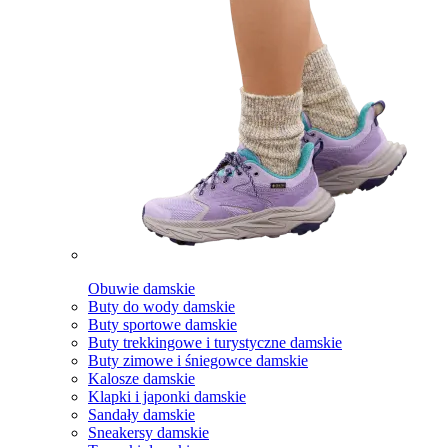
Obuwie damskie
Buty do wody damskie
Buty sportowe damskie
Buty trekkingowe i turystyczne damskie
Buty zimowe i śniegowce damskie
Kalosze damskie
Klapki i japonki damskie
Sandały damskie
Sneakersy damskie