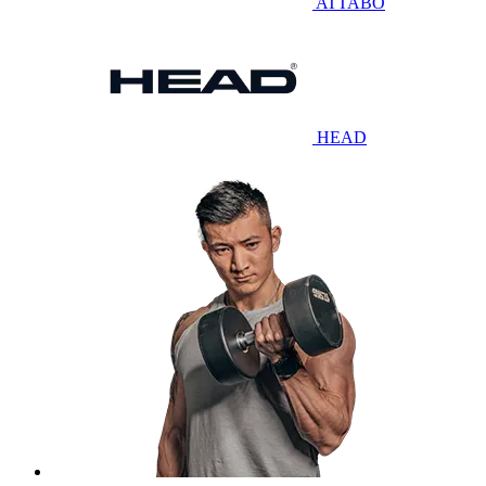
ATTABO
HEAD