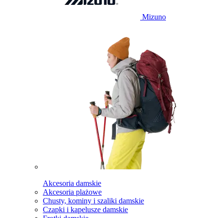
Mizuno
Akcesoria damskie
Akcesoria plażowe
Chusty, kominy i szaliki damskie
Czapki i kapelusze damskie