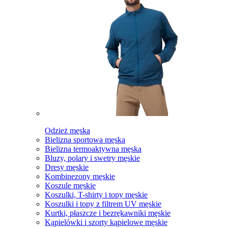
Odzież męska
Bielizna sportowa męska
Bielizna termoaktywna męska
Bluzy, polary i swetry męskie
Dresy męskie
Kombinezony męskie
Koszule męskie
Koszulki, T-shirty i topy męskie
Koszulki i topy z filtrem UV męskie
Kurtki, płaszcze i bezrękawniki męskie
Kąpielówki i szorty kąpielowe męskie