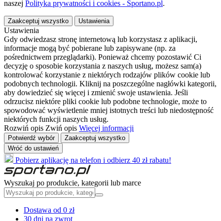
naszej
Polityka prywatności i cookies - Sportano.pl
.
Zaakceptuj wszystko
Ustawienia
Ustawienia
Gdy odwiedzasz stronę internetową lub korzystasz z aplikacji,
informacje mogą być pobierane lub zapisywane (np. za
pośrednictwem przeglądarki). Ponieważ chcemy pozostawić Ci
decyzję o sposobie korzystania z naszych usług, możesz sam(a)
kontrolować korzystanie z niektórych rodzajów plików cookie lub
podobnych technologii. Kliknij na poszczególne nagłówki kategorii,
aby dowiedzieć się więcej i zmienić swoje ustawienia. Jeśli
odrzucisz niektóre pliki cookie lub podobne technologie, może to
spowodować wyświetlenie mniej istotnych treści lub niedostępność
niektórych funkcji naszych usług.
Rozwiń opis
Zwiń opis
Więcej informacji
Potwierdź wybór
Zaakceptuj wszystko
Wróć do ustawień
Pobierz aplikację na telefon i odbierz 40 zł rabatu!
Wyszukaj po produkcie, kategorii lub marce
Dostawa od 0 zł
30 dni na zwrot