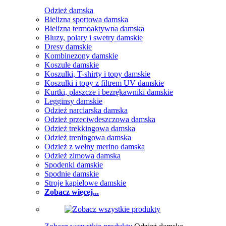
Odzież damska
Bielizna sportowa damska
Bielizna termoaktywna damska
Bluzy, polary i swetry damskie
Dresy damskie
Kombinezony damskie
Koszule damskie
Koszulki, T-shirty i topy damskie
Koszulki i topy z filtrem UV damskie
Kurtki, płaszcze i bezrękawniki damskie
Legginsy damskie
Odzież narciarska damska
Odzież przeciwdeszczowa damska
Odzież trekkingowa damska
Odzież treningowa damska
Odzież z wełny merino damska
Odzież zimowa damska
Spodenki damskie
Spodnie damskie
Stroje kąpielowe damskie
Zobacz więcej...