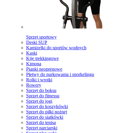
Sprzęt sportowy
Deski SUP
Kamizelki do sportów wodnych
Kaski
Kije trekkingowe
Kimona
Pianki neoprenowe
Płetwy do nurkowania i snorkelingu
Rolki i wrotki
Rowery
Sprzęt do boksu
Sprzęt do fitnessu
Sprzęt do jogi
Sprzęt do koszykówki
Sprzęt do piłki nożnej
Sprzęt do siatkówki
Sprzęt do tenisa
Sprzęt narciarski