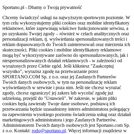
Sportano.pl - Dbamy o Twoją prywatność
Chcemy świadczyć usługi na najwyższym sportowym poziomie. W
tym celu wykorzystujemy pliki cookies oraz mobilne identyfikatory
reklamowe, które zapewniają właściwe funkcjonowanie serwisu, a
po uzyskaniu Twojej zgody – również w celach analitycznych oraz
personalizacji reklam, tj. wyświetlania spersonalizowanych treści i
reklam dopasowanych do Twoich zainteresowań oraz mierzenia ich
skuteczności. Pliki cookies i mobilne identyfikatory reklamowe
mogą być wykorzystywane zarówno do spersonalizowanych, jak i
niespersonalizowanych działań reklamowych - w zależności od
wyrażonych przez Ciebie zgód. Jeśli klikniesz "Zaakceptuj
wszystko", wyrazisz zgodę na przetwarzanie przez
SPORTANO.COM Sp. z o.o. oraz jej Zaufanych Partnerów
Twoich danych osobowych, w tym na personalizację reklam
wyświetlanych w serwisie i poza nim. Jeśli nie chcesz wyrażać
zgody, chcesz ograniczyć jej zakres lub wycofać zgodę już
udzieloną, przejdź do "Ustawień". W zakresie, w jakim pliki
cookies będą zawierały Twoje dane osobowe, podstawą ich
przetwarzania będzie uzasadniony interes administratora polegający
na zapewnieniu wysokiego poziomu świadczenia usług oraz działań
marketingowych administratora i jego Zaufanych Partnerów.
Administratorem Twoich danych osobowych jest Sportano.com Sp.
z o.o. Kontakt:
rodo@sportano.pl
. Więcej informacji znajdziesz w