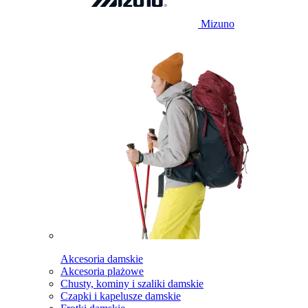
Mizuno
Akcesoria damskie
Akcesoria plażowe
Chusty, kominy i szaliki damskie
Czapki i kapelusze damskie