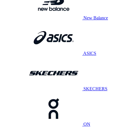
New Balance
ASICS
SKECHERS
ON