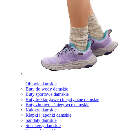
Obuwie damskie
Buty do wody damskie
Buty sportowe damskie
Buty trekkingowe i turystyczne damskie
Buty zimowe i śniegowce damskie
Kalosze damskie
Klapki i japonki damskie
Sandały damskie
Sneakersy damskie