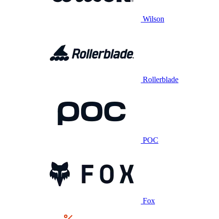
Wilson
Rollerblade
POC
Fox