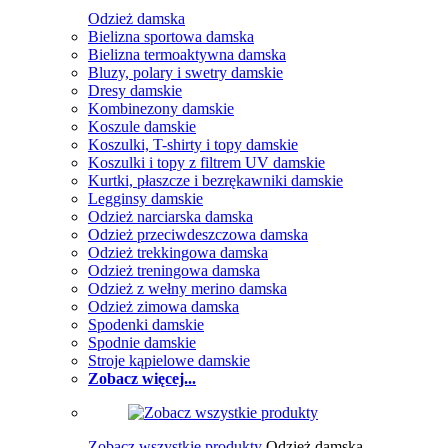
Odzież damska
Bielizna sportowa damska
Bielizna termoaktywna damska
Bluzy, polary i swetry damskie
Dresy damskie
Kombinezony damskie
Koszule damskie
Koszulki, T-shirty i topy damskie
Koszulki i topy z filtrem UV damskie
Kurtki, płaszcze i bezrękawniki damskie
Legginsy damskie
Odzież narciarska damska
Odzież przeciwdeszczowa damska
Odzież trekkingowa damska
Odzież treningowa damska
Odzież z wełny merino damska
Odzież zimowa damska
Spodenki damskie
Spodnie damskie
Stroje kąpielowe damskie
Zobacz więcej...
Zobacz wszystkie produkty
Odzież damska