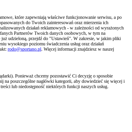
amowe, które zapewniają właściwe funkcjonowanie serwisu, a po
 dopasowanych do Twoich zainteresowań oraz mierzenia ich
sonalizowanych działań reklamowych - w zależności od wyrażonych
Zaufanych Partnerów Twoich danych osobowych, w tym na
 już udzieloną, przejdź do "Ustawień". W zakresie, w jakim pliki
eniu wysokiego poziomu świadczenia usług oraz działań
akt:
rodo@sportano.pl
. Więcej informacji znajdziesz w naszej
lądarki). Ponieważ chcemy pozostawić Ci decyzję o sposobie
j na poszczególne nagłówki kategorii, aby dowiedzieć się więcej i
treści lub niedostępność niektórych funkcji naszych usług.