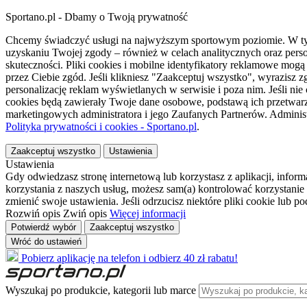
Sportano.pl - Dbamy o Twoją prywatność
Chcemy świadczyć usługi na najwyższym sportowym poziomie. W tym 
uzyskaniu Twojej zgody – również w celach analitycznych oraz perso
skuteczności. Pliki cookies i mobilne identyfikatory reklamowe mo
przez Ciebie zgód. Jeśli klikniesz "Zaakceptuj wszystko", wyrazi
personalizację reklam wyświetlanych w serwisie i poza nim. Jeśli nie
cookies będą zawierały Twoje dane osobowe, podstawą ich przetwarz
marketingowych administratora i jego Zaufanych Partnerów. Admini
Polityka prywatności i cookies - Sportano.pl
.
Zaakceptuj wszystko
Ustawienia
Ustawienia
Gdy odwiedzasz stronę internetową lub korzystasz z aplikacji, info
korzystania z naszych usług, możesz sam(a) kontrolować korzystanie 
zmienić swoje ustawienia. Jeśli odrzucisz niektóre pliki cookie lub 
Rozwiń opis
Zwiń opis
Więcej informacji
Potwierdź wybór
Zaakceptuj wszystko
Wróć do ustawień
Pobierz aplikację na telefon i odbierz 40 zł rabatu!
Wyszukaj po produkcie, kategorii lub marce