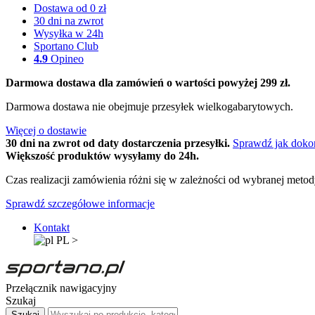
Dostawa od 0 zł
30 dni na zwrot
Wysyłka w 24h
Sportano Club
4.9
Opineo
Darmowa dostawa dla zamówień o wartości powyżej 299 zł.
Darmowa dostawa nie obejmuje przesyłek wielkogabarytowych.
Więcej o dostawie
30 dni na zwrot od daty dostarczenia przesyłki.
Sprawdź jak doko
Większość produktów wysyłamy do 24h.
Czas realizacji zamówienia różni się w zależności od wybranej meto
Sprawdź szczegółowe informacje
Kontakt
PL
>
Przełącznik nawigacyjny
Szukaj
Szukaj