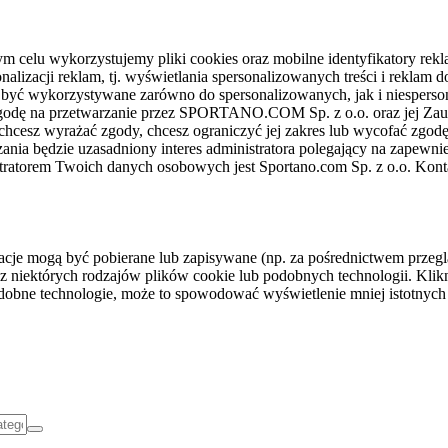
celu wykorzystujemy pliki cookies oraz mobilne identyfikatory rekl
nalizacji reklam, tj. wyświetlania spersonalizowanych treści i reklam
gą być wykorzystywane zarówno do spersonalizowanych, jak i niesper
sz zgodę na przetwarzanie przez SPORTANO.COM Sp. z o.o. oraz jej 
 chcesz wyrażać zgody, chcesz ograniczyć jej zakres lub wycofać zgodę
ania będzie uzasadniony interes administratora polegający na zapewni
stratorem Twoich danych osobowych jest Sportano.com Sp. z o.o. Kont
rmacje mogą być pobierane lub zapisywane (np. za pośrednictwem przeg
z niektórych rodzajów plików cookie lub podobnych technologii. Klikni
podobne technologie, może to spowodować wyświetlenie mniej istotnych 