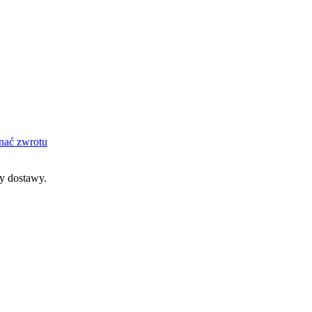
nać zwrotu
dy dostawy.