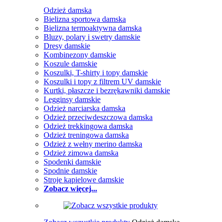
Odzież damska
Bielizna sportowa damska
Bielizna termoaktywna damska
Bluzy, polary i swetry damskie
Dresy damskie
Kombinezony damskie
Koszule damskie
Koszulki, T-shirty i topy damskie
Koszulki i topy z filtrem UV damskie
Kurtki, płaszcze i bezrękawniki damskie
Legginsy damskie
Odzież narciarska damska
Odzież przeciwdeszczowa damska
Odzież trekkingowa damska
Odzież treningowa damska
Odzież z wełny merino damska
Odzież zimowa damska
Spodenki damskie
Spodnie damskie
Stroje kąpielowe damskie
Zobacz więcej...