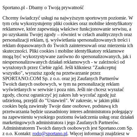
Sportano.pl - Dbamy o Twoją prywatność
Chcemy świadczyć usługi na najwyższym sportowym poziomie. W
tym celu wykorzystujemy pliki cookies oraz mobilne identyfikatory
reklamowe, które zapewniają właściwe funkcjonowanie serwisu, a
po uzyskaniu Twojej zgody – również w celach analitycznych oraz
personalizacji reklam, tj. wyświetlania spersonalizowanych treści i
reklam dopasowanych do Twoich zainteresowań oraz mierzenia ich
skuteczności. Pliki cookies i mobilne identyfikatory reklamowe
mogą być wykorzystywane zarówno do spersonalizowanych, jak i
niespersonalizowanych działań reklamowych - w zależności od
wyrażonych przez Ciebie zgód. Jeśli klikniesz "Zaakceptuj
wszystko", wyrazisz zgodę na przetwarzanie przez
SPORTANO.COM Sp. z o.o. oraz jej Zaufanych Partnerów
Twoich danych osobowych, w tym na personalizację reklam
wyświetlanych w serwisie i poza nim. Jeśli nie chcesz wyrażać
zgody, chcesz ograniczyć jej zakres lub wycofać zgodę już
udzieloną, przejdź do "Ustawień". W zakresie, w jakim pliki
cookies będą zawierały Twoje dane osobowe, podstawą ich
przetwarzania będzie uzasadniony interes administratora polegający
na zapewnieniu wysokiego poziomu świadczenia usług oraz działań
marketingowych administratora i jego Zaufanych Partnerów.
Administratorem Twoich danych osobowych jest Sportano.com Sp.
z o.o. Kontakt:
rodo@sportano.pl
. Więcej informacji znajdziesz w