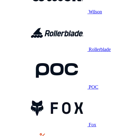
Wilson
Rollerblade
POC
Fox