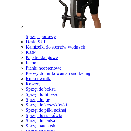
Sprzęt sportowy
Deski SUP
Kamizelki do sportów wodnych
Kaski
Kije trekkingowe
Kimona
Pianki neoprenowe
Płetwy do nurkowania i snorkelingu
Rolki i wrotki
Rowery
Sprzęt do boksu
Sprzęt do fitnessu
Sprzęt do jogi
Sprzęt do koszykówki
Sprzęt do piłki nożnej
Sprzęt do siatkówki
Sprzęt do tenisa
Sprzęt narciarski