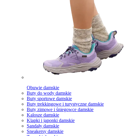
Obuwie damskie
Buty do wody damskie
Buty sportowe damskie
Buty trekkingowe i turystyczne damskie
Buty zimowe i śniegowce damskie
Kalosze damskie
Klapki i japonki damskie
Sandały damskie
Sneakersy damskie