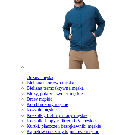
Odzież męska
Bielizna sportowa męska
Bielizna termoaktywna męska
Bluzy, polary i swetry męskie
Dresy męskie
Kombinezony męskie
Koszule męskie
Koszulki, T-shirty i topy męskie
Koszulki i topy z filtrem UV męskie
Kurtki, płaszcze i bezrękawniki męskie
Kąpielówki i szorty kąpielowe męskie