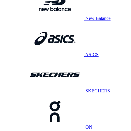
New Balance
ASICS
SKECHERS
ON