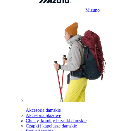
Mizuno
Akcesoria damskie
Akcesoria plażowe
Chusty, kominy i szaliki damskie
Czapki i kapelusze damskie