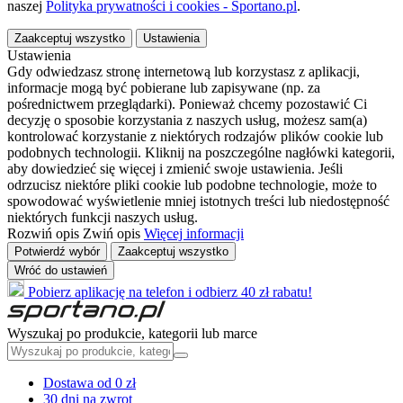
naszej
Polityka prywatności i cookies - Sportano.pl
.
Zaakceptuj wszystko
Ustawienia
Ustawienia
Gdy odwiedzasz stronę internetową lub korzystasz z aplikacji,
informacje mogą być pobierane lub zapisywane (np. za
pośrednictwem przeglądarki). Ponieważ chcemy pozostawić Ci
decyzję o sposobie korzystania z naszych usług, możesz sam(a)
kontrolować korzystanie z niektórych rodzajów plików cookie lub
podobnych technologii. Kliknij na poszczególne nagłówki kategorii,
aby dowiedzieć się więcej i zmienić swoje ustawienia. Jeśli
odrzucisz niektóre pliki cookie lub podobne technologie, może to
spowodować wyświetlenie mniej istotnych treści lub niedostępność
niektórych funkcji naszych usług.
Rozwiń opis
Zwiń opis
Więcej informacji
Potwierdź wybór
Zaakceptuj wszystko
Wróć do ustawień
Pobierz aplikację na telefon i odbierz 40 zł rabatu!
Wyszukaj po produkcie, kategorii lub marce
Dostawa od 0 zł
30 dni na zwrot