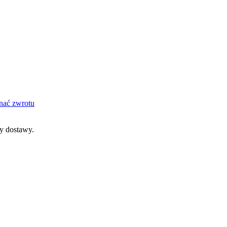
nać zwrotu
dy dostawy.