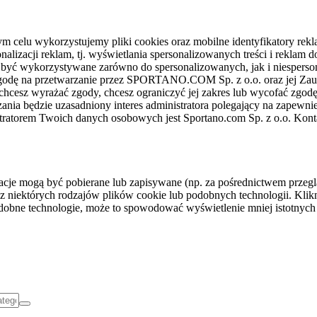
celu wykorzystujemy pliki cookies oraz mobilne identyfikatory rekl
nalizacji reklam, tj. wyświetlania spersonalizowanych treści i reklam
gą być wykorzystywane zarówno do spersonalizowanych, jak i niesper
sz zgodę na przetwarzanie przez SPORTANO.COM Sp. z o.o. oraz jej 
 chcesz wyrażać zgody, chcesz ograniczyć jej zakres lub wycofać zgodę
ania będzie uzasadniony interes administratora polegający na zapewni
stratorem Twoich danych osobowych jest Sportano.com Sp. z o.o. Kont
rmacje mogą być pobierane lub zapisywane (np. za pośrednictwem przeg
z niektórych rodzajów plików cookie lub podobnych technologii. Klikni
podobne technologie, może to spowodować wyświetlenie mniej istotnych 