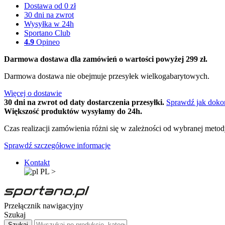
Dostawa od 0 zł
30 dni na zwrot
Wysyłka w 24h
Sportano Club
4.9
Opineo
Darmowa dostawa dla zamówień o wartości powyżej 299 zł.
Darmowa dostawa nie obejmuje przesyłek wielkogabarytowych.
Więcej o dostawie
30 dni na zwrot od daty dostarczenia przesyłki.
Sprawdź jak doko
Większość produktów wysyłamy do 24h.
Czas realizacji zamówienia różni się w zależności od wybranej meto
Sprawdź szczegółowe informacje
Kontakt
PL
>
Przełącznik nawigacyjny
Szukaj
Szukaj