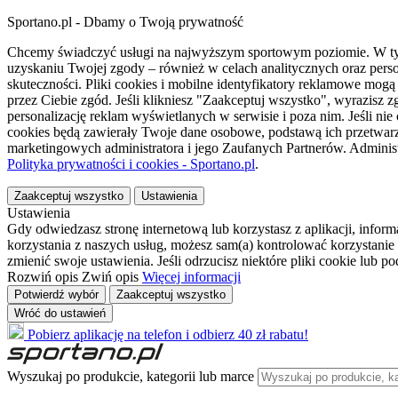
Sportano.pl - Dbamy o Twoją prywatność
Chcemy świadczyć usługi na najwyższym sportowym poziomie. W tym 
uzyskaniu Twojej zgody – również w celach analitycznych oraz perso
skuteczności. Pliki cookies i mobilne identyfikatory reklamowe mo
przez Ciebie zgód. Jeśli klikniesz "Zaakceptuj wszystko", wyrazi
personalizację reklam wyświetlanych w serwisie i poza nim. Jeśli nie
cookies będą zawierały Twoje dane osobowe, podstawą ich przetwarz
marketingowych administratora i jego Zaufanych Partnerów. Admini
Polityka prywatności i cookies - Sportano.pl
.
Zaakceptuj wszystko
Ustawienia
Ustawienia
Gdy odwiedzasz stronę internetową lub korzystasz z aplikacji, info
korzystania z naszych usług, możesz sam(a) kontrolować korzystanie 
zmienić swoje ustawienia. Jeśli odrzucisz niektóre pliki cookie lub 
Rozwiń opis
Zwiń opis
Więcej informacji
Potwierdź wybór
Zaakceptuj wszystko
Wróć do ustawień
Pobierz aplikację na telefon i odbierz 40 zł rabatu!
Wyszukaj po produkcie, kategorii lub marce