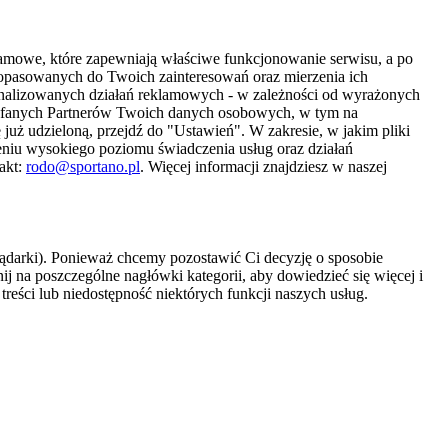
amowe, które zapewniają właściwe funkcjonowanie serwisu, a po
 dopasowanych do Twoich zainteresowań oraz mierzenia ich
sonalizowanych działań reklamowych - w zależności od wyrażonych
Zaufanych Partnerów Twoich danych osobowych, w tym na
 już udzieloną, przejdź do "Ustawień". W zakresie, w jakim pliki
eniu wysokiego poziomu świadczenia usług oraz działań
akt:
rodo@sportano.pl
. Więcej informacji znajdziesz w naszej
lądarki). Ponieważ chcemy pozostawić Ci decyzję o sposobie
j na poszczególne nagłówki kategorii, aby dowiedzieć się więcej i
treści lub niedostępność niektórych funkcji naszych usług.