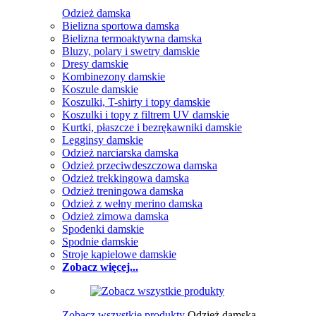
Odzież damska
Bielizna sportowa damska
Bielizna termoaktywna damska
Bluzy, polary i swetry damskie
Dresy damskie
Kombinezony damskie
Koszule damskie
Koszulki, T-shirty i topy damskie
Koszulki i topy z filtrem UV damskie
Kurtki, płaszcze i bezrękawniki damskie
Legginsy damskie
Odzież narciarska damska
Odzież przeciwdeszczowa damska
Odzież trekkingowa damska
Odzież treningowa damska
Odzież z wełny merino damska
Odzież zimowa damska
Spodenki damskie
Spodnie damskie
Stroje kąpielowe damskie
Zobacz więcej...
Zobacz wszystkie produkty
Odzież damska