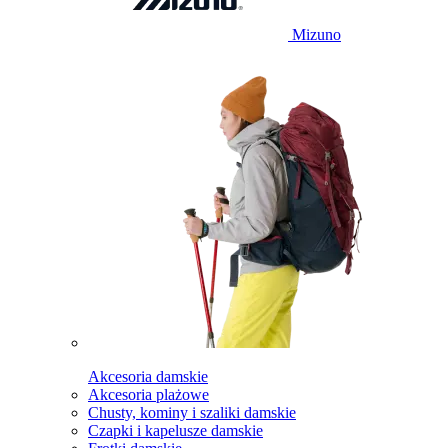
Mizuno
Akcesoria damskie
Akcesoria plażowe
Chusty, kominy i szaliki damskie
Czapki i kapelusze damskie