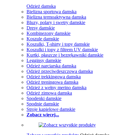
Odzież damska
Bielizna sportowa damska
Bielizna termoaktywna damska
Bluzy, polary i swetry damskie
Dresy damskie
Kombinezony damskie
Koszule damskie
Koszulki, T-shirty i topy damskie
Koszulki i topy z filtrem UV damskie
Kurtki, płaszcze i bezrękawniki damskie
Legginsy damskie
Odzież narciarska damska
Odzież przeciwdeszczowa damska
Odzież trekkingowa damska
Odzież treningowa damska
Odzież z wełny merino damska
Odzież zimowa damska
Spodenki damskie
Spodnie damskie
Stroje kąpielowe damskie
Zobacz więcej...