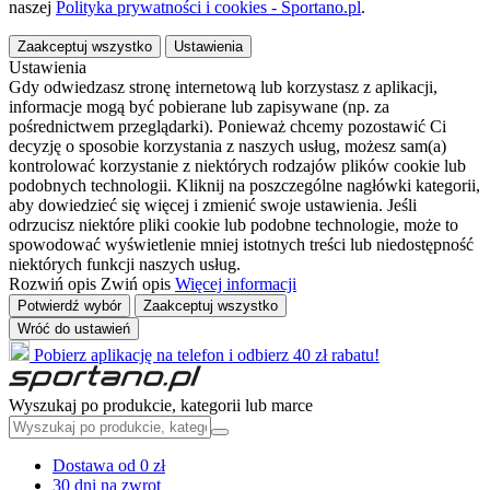
naszej
Polityka prywatności i cookies - Sportano.pl
.
Zaakceptuj wszystko
Ustawienia
Ustawienia
Gdy odwiedzasz stronę internetową lub korzystasz z aplikacji,
informacje mogą być pobierane lub zapisywane (np. za
pośrednictwem przeglądarki). Ponieważ chcemy pozostawić Ci
decyzję o sposobie korzystania z naszych usług, możesz sam(a)
kontrolować korzystanie z niektórych rodzajów plików cookie lub
podobnych technologii. Kliknij na poszczególne nagłówki kategorii,
aby dowiedzieć się więcej i zmienić swoje ustawienia. Jeśli
odrzucisz niektóre pliki cookie lub podobne technologie, może to
spowodować wyświetlenie mniej istotnych treści lub niedostępność
niektórych funkcji naszych usług.
Rozwiń opis
Zwiń opis
Więcej informacji
Potwierdź wybór
Zaakceptuj wszystko
Wróć do ustawień
Pobierz aplikację na telefon i odbierz 40 zł rabatu!
Wyszukaj po produkcie, kategorii lub marce
Dostawa od 0 zł
30 dni na zwrot