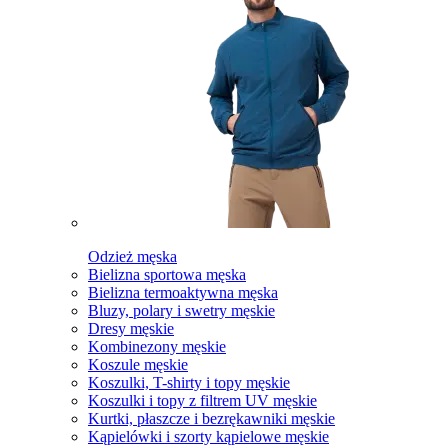
Odzież męska
Bielizna sportowa męska
Bielizna termoaktywna męska
Bluzy, polary i swetry męskie
Dresy męskie
Kombinezony męskie
Koszule męskie
Koszulki, T-shirty i topy męskie
Koszulki i topy z filtrem UV męskie
Kurtki, płaszcze i bezrękawniki męskie
Kąpielówki i szorty kąpielowe męskie