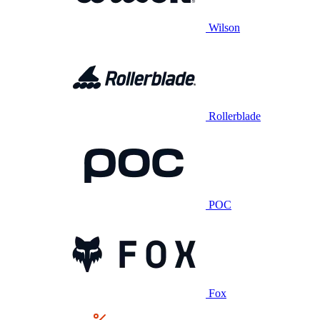
Wilson
Rollerblade
POC
Fox