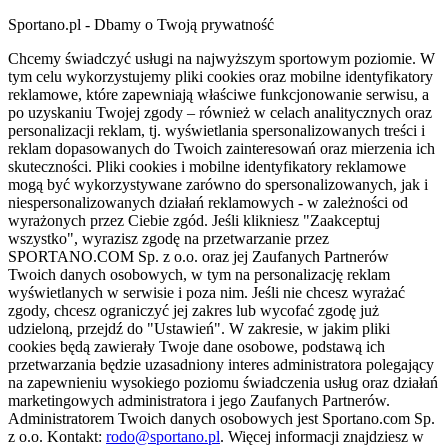
Sportano.pl - Dbamy o Twoją prywatność
Chcemy świadczyć usługi na najwyższym sportowym poziomie. W
tym celu wykorzystujemy pliki cookies oraz mobilne identyfikatory
reklamowe, które zapewniają właściwe funkcjonowanie serwisu, a
po uzyskaniu Twojej zgody – również w celach analitycznych oraz
personalizacji reklam, tj. wyświetlania spersonalizowanych treści i
reklam dopasowanych do Twoich zainteresowań oraz mierzenia ich
skuteczności. Pliki cookies i mobilne identyfikatory reklamowe
mogą być wykorzystywane zarówno do spersonalizowanych, jak i
niespersonalizowanych działań reklamowych - w zależności od
wyrażonych przez Ciebie zgód. Jeśli klikniesz "Zaakceptuj
wszystko", wyrazisz zgodę na przetwarzanie przez
SPORTANO.COM Sp. z o.o. oraz jej Zaufanych Partnerów
Twoich danych osobowych, w tym na personalizację reklam
wyświetlanych w serwisie i poza nim. Jeśli nie chcesz wyrażać
zgody, chcesz ograniczyć jej zakres lub wycofać zgodę już
udzieloną, przejdź do "Ustawień". W zakresie, w jakim pliki
cookies będą zawierały Twoje dane osobowe, podstawą ich
przetwarzania będzie uzasadniony interes administratora polegający
na zapewnieniu wysokiego poziomu świadczenia usług oraz działań
marketingowych administratora i jego Zaufanych Partnerów.
Administratorem Twoich danych osobowych jest Sportano.com Sp.
z o.o. Kontakt:
rodo@sportano.pl
. Więcej informacji znajdziesz w