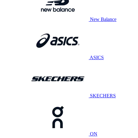
New Balance
ASICS
SKECHERS
ON