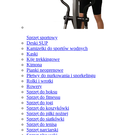
Sprzęt sportowy
Deski SUP
Kamizelki do sportów wodnych
Kaski
Kije trekkingowe
Kimona
Pianki neoprenowe
Płetwy do nurkowania i snorkelingu
Rolki i wrotki
Rowery
Sprzęt do boksu
Sprzęt do fitnessu
Sprzęt do jogi
Sprzęt do koszykówki
Sprzęt do piłki nożnej
Sprzęt do siatkówki
Sprzęt do tenisa
Sprzęt narciarski