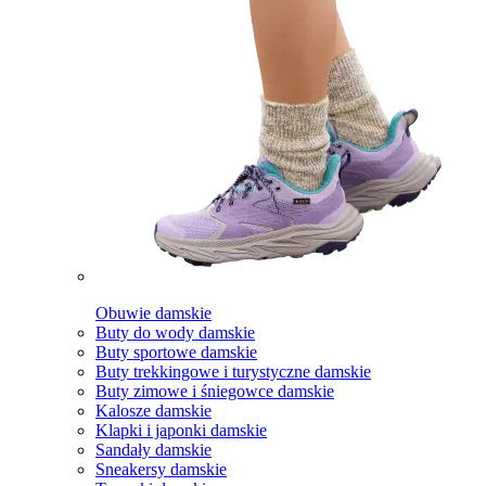
Obuwie damskie
Buty do wody damskie
Buty sportowe damskie
Buty trekkingowe i turystyczne damskie
Buty zimowe i śniegowce damskie
Kalosze damskie
Klapki i japonki damskie
Sandały damskie
Sneakersy damskie