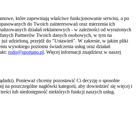
amowe, które zapewniają właściwe funkcjonowanie serwisu, a po
 dopasowanych do Twoich zainteresowań oraz mierzenia ich
sonalizowanych działań reklamowych - w zależności od wyrażonych
Zaufanych Partnerów Twoich danych osobowych, w tym na
 już udzieloną, przejdź do "Ustawień". W zakresie, w jakim pliki
eniu wysokiego poziomu świadczenia usług oraz działań
akt:
rodo@sportano.pl
. Więcej informacji znajdziesz w naszej
lądarki). Ponieważ chcemy pozostawić Ci decyzję o sposobie
j na poszczególne nagłówki kategorii, aby dowiedzieć się więcej i
treści lub niedostępność niektórych funkcji naszych usług.