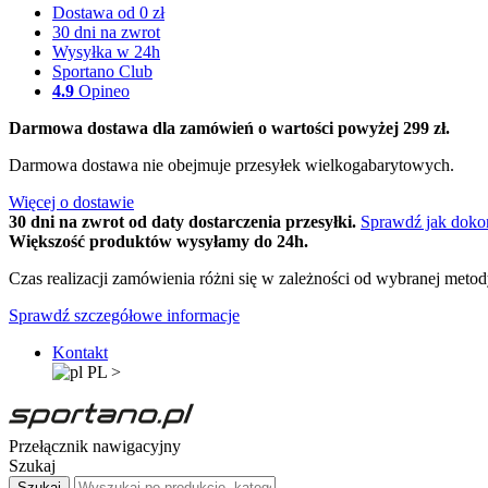
Dostawa od 0 zł
30 dni na zwrot
Wysyłka w 24h
Sportano Club
4.9
Opineo
Darmowa dostawa dla zamówień o wartości powyżej 299 zł.
Darmowa dostawa nie obejmuje przesyłek wielkogabarytowych.
Więcej o dostawie
30 dni na zwrot od daty dostarczenia przesyłki.
Sprawdź jak doko
Większość produktów wysyłamy do 24h.
Czas realizacji zamówienia różni się w zależności od wybranej meto
Sprawdź szczegółowe informacje
Kontakt
PL
>
Przełącznik nawigacyjny
Szukaj
Szukaj