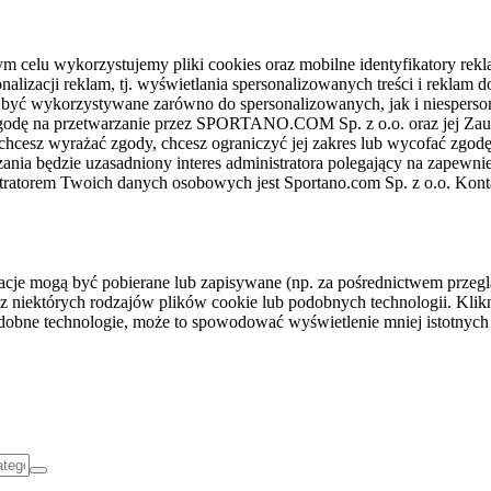
celu wykorzystujemy pliki cookies oraz mobilne identyfikatory rekl
nalizacji reklam, tj. wyświetlania spersonalizowanych treści i reklam
gą być wykorzystywane zarówno do spersonalizowanych, jak i niesper
sz zgodę na przetwarzanie przez SPORTANO.COM Sp. z o.o. oraz jej 
 chcesz wyrażać zgody, chcesz ograniczyć jej zakres lub wycofać zgodę
ania będzie uzasadniony interes administratora polegający na zapewni
stratorem Twoich danych osobowych jest Sportano.com Sp. z o.o. Kont
rmacje mogą być pobierane lub zapisywane (np. za pośrednictwem przeg
z niektórych rodzajów plików cookie lub podobnych technologii. Klikni
podobne technologie, może to spowodować wyświetlenie mniej istotnych 