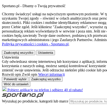
Sportano.pl - Dbamy o Twoją prywatność
Chcemy świadczyć usługi na najwyższym sportowym poziomie. W tym 
uzyskaniu Twojej zgody – również w celach analitycznych oraz perso
skuteczności. Pliki cookies i mobilne identyfikatory reklamowe mo
przez Ciebie zgód. Jeśli klikniesz "Zaakceptuj wszystko", wyrazi
personalizację reklam wyświetlanych w serwisie i poza nim. Jeśli nie
cookies będą zawierały Twoje dane osobowe, podstawą ich przetwarz
marketingowych administratora i jego Zaufanych Partnerów. Admini
Polityka prywatności i cookies - Sportano.pl
.
Zaakceptuj wszystko
Ustawienia
Ustawienia
Gdy odwiedzasz stronę internetową lub korzystasz z aplikacji, info
korzystania z naszych usług, możesz sam(a) kontrolować korzystanie 
zmienić swoje ustawienia. Jeśli odrzucisz niektóre pliki cookie lub 
Rozwiń opis
Zwiń opis
Więcej informacji
Potwierdź wybór
Zaakceptuj wszystko
Wróć do ustawień
Pobierz aplikację na telefon i odbierz 40 zł rabatu!
Wyszukaj po produkcie, kategorii lub marce