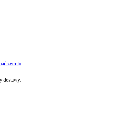
nać zwrotu
dy dostawy.