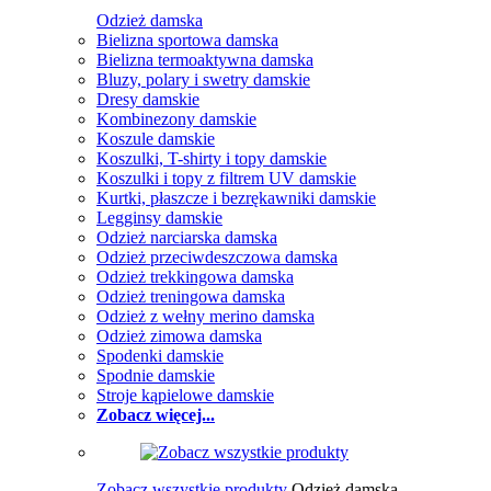
Odzież damska
Bielizna sportowa damska
Bielizna termoaktywna damska
Bluzy, polary i swetry damskie
Dresy damskie
Kombinezony damskie
Koszule damskie
Koszulki, T-shirty i topy damskie
Koszulki i topy z filtrem UV damskie
Kurtki, płaszcze i bezrękawniki damskie
Legginsy damskie
Odzież narciarska damska
Odzież przeciwdeszczowa damska
Odzież trekkingowa damska
Odzież treningowa damska
Odzież z wełny merino damska
Odzież zimowa damska
Spodenki damskie
Spodnie damskie
Stroje kąpielowe damskie
Zobacz więcej...
Zobacz wszystkie produkty
Odzież damska