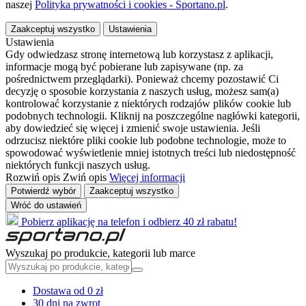
naszej
Polityka prywatności i cookies - Sportano.pl
.
Zaakceptuj wszystko
Ustawienia
Ustawienia
Gdy odwiedzasz stronę internetową lub korzystasz z aplikacji,
informacje mogą być pobierane lub zapisywane (np. za
pośrednictwem przeglądarki). Ponieważ chcemy pozostawić Ci
decyzję o sposobie korzystania z naszych usług, możesz sam(a)
kontrolować korzystanie z niektórych rodzajów plików cookie lub
podobnych technologii. Kliknij na poszczególne nagłówki kategorii,
aby dowiedzieć się więcej i zmienić swoje ustawienia. Jeśli
odrzucisz niektóre pliki cookie lub podobne technologie, może to
spowodować wyświetlenie mniej istotnych treści lub niedostępność
niektórych funkcji naszych usług.
Rozwiń opis
Zwiń opis
Więcej informacji
Potwierdź wybór
Zaakceptuj wszystko
Wróć do ustawień
Pobierz aplikację na telefon i odbierz 40 zł rabatu!
Wyszukaj po produkcie, kategorii lub marce
Dostawa od 0 zł
30 dni na zwrot