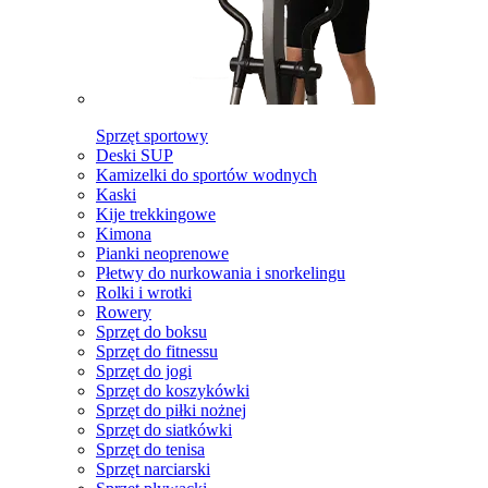
Sprzęt sportowy
Deski SUP
Kamizelki do sportów wodnych
Kaski
Kije trekkingowe
Kimona
Pianki neoprenowe
Płetwy do nurkowania i snorkelingu
Rolki i wrotki
Rowery
Sprzęt do boksu
Sprzęt do fitnessu
Sprzęt do jogi
Sprzęt do koszykówki
Sprzęt do piłki nożnej
Sprzęt do siatkówki
Sprzęt do tenisa
Sprzęt narciarski