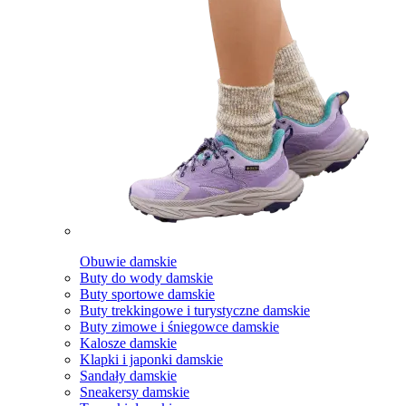
Obuwie damskie
Buty do wody damskie
Buty sportowe damskie
Buty trekkingowe i turystyczne damskie
Buty zimowe i śniegowce damskie
Kalosze damskie
Klapki i japonki damskie
Sandały damskie
Sneakersy damskie