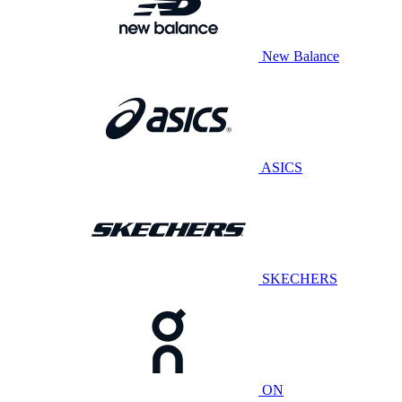
New Balance
ASICS
SKECHERS
ON