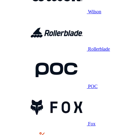
Wilson
Rollerblade
POC
Fox