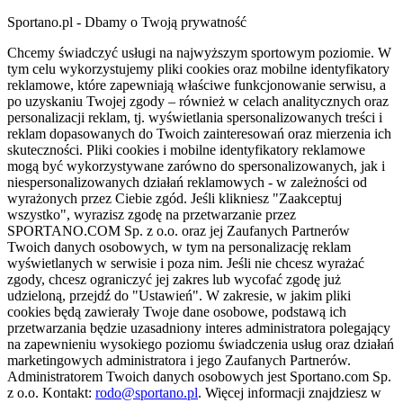
Sportano.pl - Dbamy o Twoją prywatność
Chcemy świadczyć usługi na najwyższym sportowym poziomie. W
tym celu wykorzystujemy pliki cookies oraz mobilne identyfikatory
reklamowe, które zapewniają właściwe funkcjonowanie serwisu, a
po uzyskaniu Twojej zgody – również w celach analitycznych oraz
personalizacji reklam, tj. wyświetlania spersonalizowanych treści i
reklam dopasowanych do Twoich zainteresowań oraz mierzenia ich
skuteczności. Pliki cookies i mobilne identyfikatory reklamowe
mogą być wykorzystywane zarówno do spersonalizowanych, jak i
niespersonalizowanych działań reklamowych - w zależności od
wyrażonych przez Ciebie zgód. Jeśli klikniesz "Zaakceptuj
wszystko", wyrazisz zgodę na przetwarzanie przez
SPORTANO.COM Sp. z o.o. oraz jej Zaufanych Partnerów
Twoich danych osobowych, w tym na personalizację reklam
wyświetlanych w serwisie i poza nim. Jeśli nie chcesz wyrażać
zgody, chcesz ograniczyć jej zakres lub wycofać zgodę już
udzieloną, przejdź do "Ustawień". W zakresie, w jakim pliki
cookies będą zawierały Twoje dane osobowe, podstawą ich
przetwarzania będzie uzasadniony interes administratora polegający
na zapewnieniu wysokiego poziomu świadczenia usług oraz działań
marketingowych administratora i jego Zaufanych Partnerów.
Administratorem Twoich danych osobowych jest Sportano.com Sp.
z o.o. Kontakt:
rodo@sportano.pl
. Więcej informacji znajdziesz w