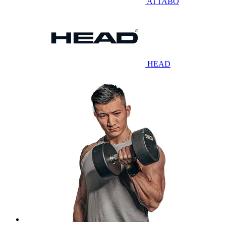
ATTABO
HEAD