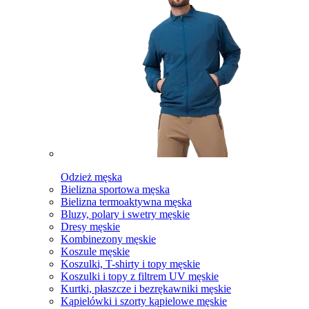
Odzież męska
Bielizna sportowa męska
Bielizna termoaktywna męska
Bluzy, polary i swetry męskie
Dresy męskie
Kombinezony męskie
Koszule męskie
Koszulki, T-shirty i topy męskie
Koszulki i topy z filtrem UV męskie
Kurtki, płaszcze i bezrękawniki męskie
Kąpielówki i szorty kąpielowe męskie