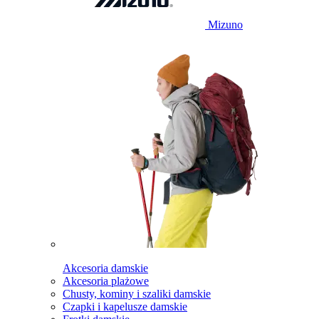
Mizuno
Akcesoria damskie
Akcesoria plażowe
Chusty, kominy i szaliki damskie
Czapki i kapelusze damskie