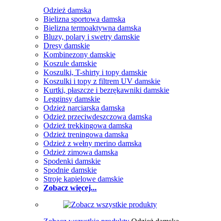
Odzież damska
Bielizna sportowa damska
Bielizna termoaktywna damska
Bluzy, polary i swetry damskie
Dresy damskie
Kombinezony damskie
Koszule damskie
Koszulki, T-shirty i topy damskie
Koszulki i topy z filtrem UV damskie
Kurtki, płaszcze i bezrękawniki damskie
Legginsy damskie
Odzież narciarska damska
Odzież przeciwdeszczowa damska
Odzież trekkingowa damska
Odzież treningowa damska
Odzież z wełny merino damska
Odzież zimowa damska
Spodenki damskie
Spodnie damskie
Stroje kąpielowe damskie
Zobacz więcej...