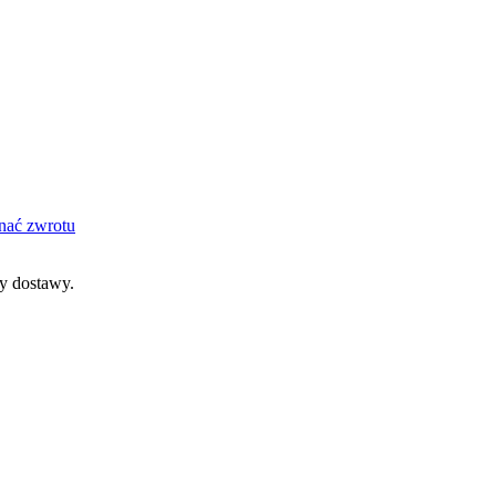
nać zwrotu
dy dostawy.