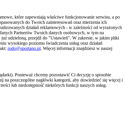
amowe, które zapewniają właściwe funkcjonowanie serwisu, a po
 dopasowanych do Twoich zainteresowań oraz mierzenia ich
sonalizowanych działań reklamowych - w zależności od wyrażonych
Zaufanych Partnerów Twoich danych osobowych, w tym na
 już udzieloną, przejdź do "Ustawień". W zakresie, w jakim pliki
eniu wysokiego poziomu świadczenia usług oraz działań
akt:
rodo@sportano.pl
. Więcej informacji znajdziesz w naszej
lądarki). Ponieważ chcemy pozostawić Ci decyzję o sposobie
j na poszczególne nagłówki kategorii, aby dowiedzieć się więcej i
treści lub niedostępność niektórych funkcji naszych usług.