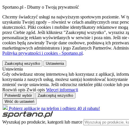
Sportano.pl - Dbamy o Twoją prywatność
Chcemy świadczyć usługi na najwyższym sportowym poziomie. W tym 
uzyskaniu Twojej zgody – również w celach analitycznych oraz perso
skuteczności. Pliki cookies i mobilne identyfikatory reklamowe mo
przez Ciebie zgód. Jeśli klikniesz "Zaakceptuj wszystko", wyrazi
personalizację reklam wyświetlanych w serwisie i poza nim. Jeśli nie
cookies będą zawierały Twoje dane osobowe, podstawą ich przetwarz
marketingowych administratora i jego Zaufanych Partnerów. Admini
Polityka prywatności i cookies - Sportano.pl
.
Zaakceptuj wszystko
Ustawienia
Ustawienia
Gdy odwiedzasz stronę internetową lub korzystasz z aplikacji, info
korzystania z naszych usług, możesz sam(a) kontrolować korzystanie 
zmienić swoje ustawienia. Jeśli odrzucisz niektóre pliki cookie lub 
Rozwiń opis
Zwiń opis
Więcej informacji
Potwierdź wybór
Zaakceptuj wszystko
Wróć do ustawień
Pobierz aplikację na telefon i odbierz 40 zł rabatu!
Wyszukaj po produkcie, kategorii lub marce