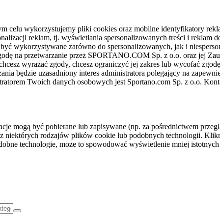
celu wykorzystujemy pliki cookies oraz mobilne identyfikatory rekl
nalizacji reklam, tj. wyświetlania spersonalizowanych treści i reklam
gą być wykorzystywane zarówno do spersonalizowanych, jak i niesper
sz zgodę na przetwarzanie przez SPORTANO.COM Sp. z o.o. oraz jej 
 chcesz wyrażać zgody, chcesz ograniczyć jej zakres lub wycofać zgodę
ania będzie uzasadniony interes administratora polegający na zapewni
stratorem Twoich danych osobowych jest Sportano.com Sp. z o.o. Kont
rmacje mogą być pobierane lub zapisywane (np. za pośrednictwem przeg
z niektórych rodzajów plików cookie lub podobnych technologii. Klikni
podobne technologie, może to spowodować wyświetlenie mniej istotnych 