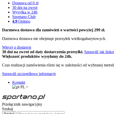
Dostawa od 0 zł
30 dni na zwrot
Wysyłka w 24h
Sportano Club
4.9
Opineo
Darmowa dostawa dla zamówień o wartości powyżej 299 zł.
Darmowa dostawa nie obejmuje przesyłek wielkogabarytowych.
Więcej o dostawie
30 dni na zwrot od daty dostarczenia przesyłki.
Sprawdź jak doko
Większość produktów wysyłamy do 24h.
Czas realizacji zamówienia różni się w zależności od wybranej meto
Sprawdź szczegółowe informacje
Kontakt
PL
>
Przełącznik nawigacyjny
Szukaj
Szukaj