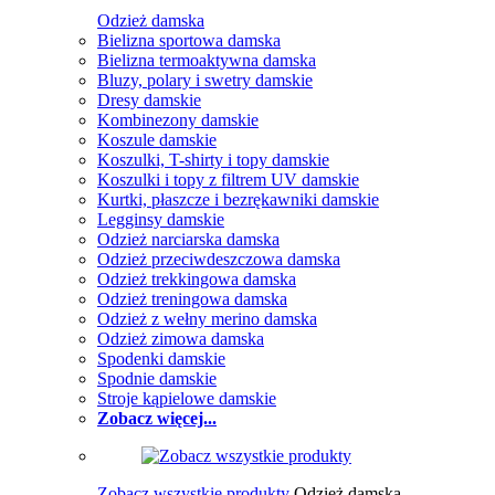
Odzież damska
Bielizna sportowa damska
Bielizna termoaktywna damska
Bluzy, polary i swetry damskie
Dresy damskie
Kombinezony damskie
Koszule damskie
Koszulki, T-shirty i topy damskie
Koszulki i topy z filtrem UV damskie
Kurtki, płaszcze i bezrękawniki damskie
Legginsy damskie
Odzież narciarska damska
Odzież przeciwdeszczowa damska
Odzież trekkingowa damska
Odzież treningowa damska
Odzież z wełny merino damska
Odzież zimowa damska
Spodenki damskie
Spodnie damskie
Stroje kąpielowe damskie
Zobacz więcej...
Zobacz wszystkie produkty
Odzież damska