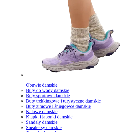
Obuwie damskie
Buty do wody damskie
Buty sportowe damskie
Buty trekkingowe i turystyczne damskie
Buty zimowe i śniegowce damskie
Kalosze damskie
Klapki i japonki damskie
Sandały damskie
Sneakersy damskie