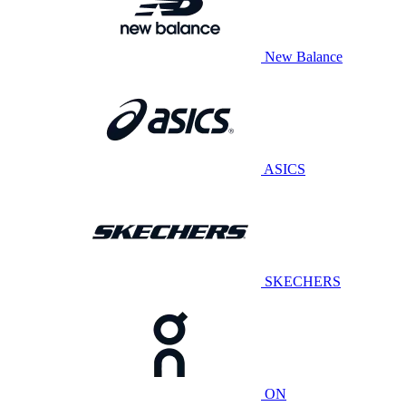
New Balance
ASICS
SKECHERS
ON