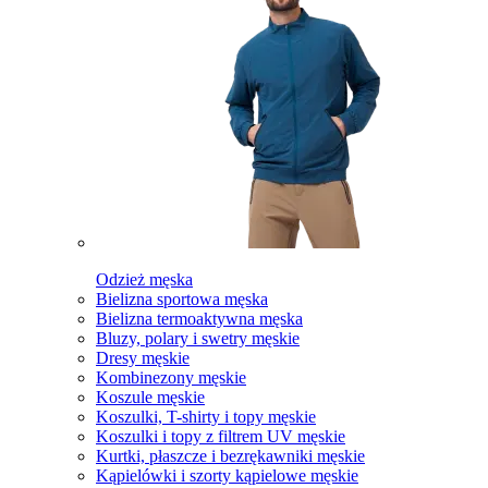
Odzież męska
Bielizna sportowa męska
Bielizna termoaktywna męska
Bluzy, polary i swetry męskie
Dresy męskie
Kombinezony męskie
Koszule męskie
Koszulki, T-shirty i topy męskie
Koszulki i topy z filtrem UV męskie
Kurtki, płaszcze i bezrękawniki męskie
Kąpielówki i szorty kąpielowe męskie