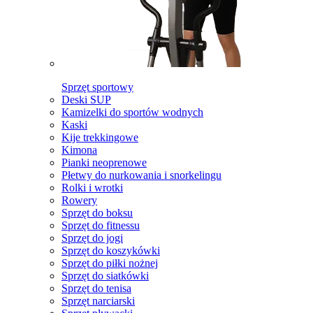
Sprzęt sportowy
Deski SUP
Kamizelki do sportów wodnych
Kaski
Kije trekkingowe
Kimona
Pianki neoprenowe
Płetwy do nurkowania i snorkelingu
Rolki i wrotki
Rowery
Sprzęt do boksu
Sprzęt do fitnessu
Sprzęt do jogi
Sprzęt do koszykówki
Sprzęt do piłki nożnej
Sprzęt do siatkówki
Sprzęt do tenisa
Sprzęt narciarski