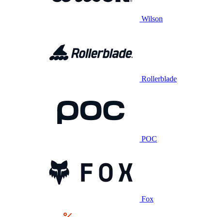
Wilson
Rollerblade
POC
Fox