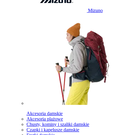
Mizuno
Akcesoria damskie
Akcesoria plażowe
Chusty, kominy i szaliki damskie
Czapki i kapelusze damskie