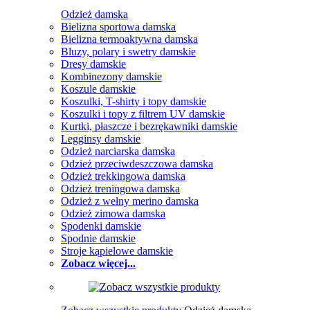
Odzież damska
Bielizna sportowa damska
Bielizna termoaktywna damska
Bluzy, polary i swetry damskie
Dresy damskie
Kombinezony damskie
Koszule damskie
Koszulki, T-shirty i topy damskie
Koszulki i topy z filtrem UV damskie
Kurtki, płaszcze i bezrękawniki damskie
Legginsy damskie
Odzież narciarska damska
Odzież przeciwdeszczowa damska
Odzież trekkingowa damska
Odzież treningowa damska
Odzież z wełny merino damska
Odzież zimowa damska
Spodenki damskie
Spodnie damskie
Stroje kąpielowe damskie
Zobacz więcej...