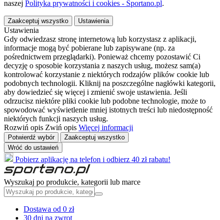
naszej
Polityka prywatności i cookies - Sportano.pl
.
Zaakceptuj wszystko
Ustawienia
Ustawienia
Gdy odwiedzasz stronę internetową lub korzystasz z aplikacji,
informacje mogą być pobierane lub zapisywane (np. za
pośrednictwem przeglądarki). Ponieważ chcemy pozostawić Ci
decyzję o sposobie korzystania z naszych usług, możesz sam(a)
kontrolować korzystanie z niektórych rodzajów plików cookie lub
podobnych technologii. Kliknij na poszczególne nagłówki kategorii,
aby dowiedzieć się więcej i zmienić swoje ustawienia. Jeśli
odrzucisz niektóre pliki cookie lub podobne technologie, może to
spowodować wyświetlenie mniej istotnych treści lub niedostępność
niektórych funkcji naszych usług.
Rozwiń opis
Zwiń opis
Więcej informacji
Potwierdź wybór
Zaakceptuj wszystko
Wróć do ustawień
Pobierz aplikację na telefon i odbierz 40 zł rabatu!
Wyszukaj po produkcie, kategorii lub marce
Dostawa od 0 zł
30 dni na zwrot