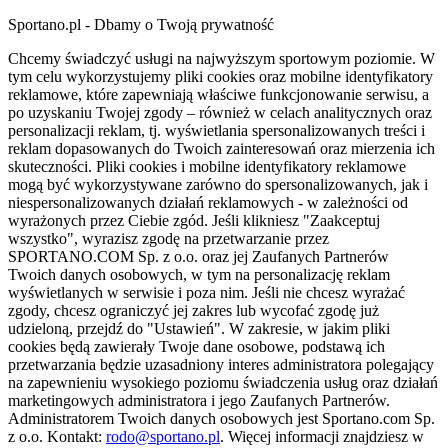
Sportano.pl - Dbamy o Twoją prywatność
Chcemy świadczyć usługi na najwyższym sportowym poziomie. W
tym celu wykorzystujemy pliki cookies oraz mobilne identyfikatory
reklamowe, które zapewniają właściwe funkcjonowanie serwisu, a
po uzyskaniu Twojej zgody – również w celach analitycznych oraz
personalizacji reklam, tj. wyświetlania spersonalizowanych treści i
reklam dopasowanych do Twoich zainteresowań oraz mierzenia ich
skuteczności. Pliki cookies i mobilne identyfikatory reklamowe
mogą być wykorzystywane zarówno do spersonalizowanych, jak i
niespersonalizowanych działań reklamowych - w zależności od
wyrażonych przez Ciebie zgód. Jeśli klikniesz "Zaakceptuj
wszystko", wyrazisz zgodę na przetwarzanie przez
SPORTANO.COM Sp. z o.o. oraz jej Zaufanych Partnerów
Twoich danych osobowych, w tym na personalizację reklam
wyświetlanych w serwisie i poza nim. Jeśli nie chcesz wyrażać
zgody, chcesz ograniczyć jej zakres lub wycofać zgodę już
udzieloną, przejdź do "Ustawień". W zakresie, w jakim pliki
cookies będą zawierały Twoje dane osobowe, podstawą ich
przetwarzania będzie uzasadniony interes administratora polegający
na zapewnieniu wysokiego poziomu świadczenia usług oraz działań
marketingowych administratora i jego Zaufanych Partnerów.
Administratorem Twoich danych osobowych jest Sportano.com Sp.
z o.o. Kontakt:
rodo@sportano.pl
. Więcej informacji znajdziesz w